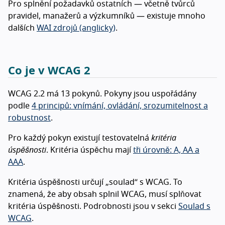
Pro splnění požadavků ostatních — včetně tvůrců
pravidel, manažerů a výzkumníků — existuje mnoho
dalších
WAI zdrojů (anglicky)
.
Co je v WCAG 2
WCAG 2.2 má 13 pokynů. Pokyny jsou uspořádány
podle
4 principů: vnímání, ovládání, srozumitelnost a
robustnost
.
Pro každý pokyn existují testovatelná
kritéria
úspěšnosti
. Kritéria úspěchu mají
tři úrovně: A, AA a
AAA
.
Kritéria úspěšnosti určují „soulad“ s WCAG. To
znamená, že aby obsah splnil WCAG, musí splňovat
kritéria úspěšnosti. Podrobnosti jsou v sekci
Soulad s
WCAG
.