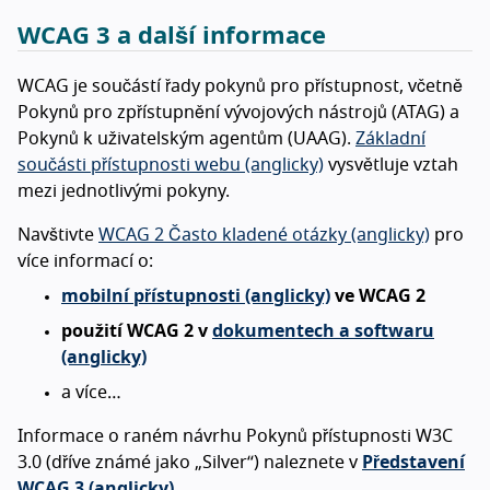
WCAG 3 a další informace
WCAG je součástí řady pokynů pro přístupnost, včetně
Pokynů pro zpřístupnění vývojových nástrojů (ATAG) a
Pokynů k uživatelským agentům (UAAG).
Základní
součásti přístupnosti webu (anglicky)
vysvětluje vztah
mezi jednotlivými pokyny.
Navštivte
WCAG 2 Často kladené otázky (anglicky)
pro
více informací o:
mobilní přístupnosti (anglicky)
ve WCAG 2
použití WCAG 2 v
dokumentech a softwaru
(anglicky)
a více…
Informace o raném návrhu Pokynů přístupnosti W3C
3.0 (dříve známé jako „Silver“) naleznete v
Představení
WCAG 3 (anglicky)
.