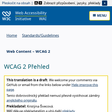
Zobrazit přizpůsobení, jazyky, překlady
Přeskočit na obsah
MENU
Home
Standards/
Guidelines
Web Content – WCAG 2
WCAG 2 Přehled
About this translation
This translation is a draft
. We welcome your comments via
GitHub or email from the links below under
Help improve this
page
.
Tento dobrovolnický překlad nemusí přesně vystihovat záměry
anglického originálu
.
Překladatel:
Kristýna Švecová.
WAI děkuje překladatelům a vítá další
překlady
.