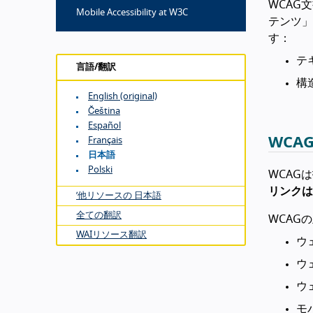
WCAG
Mobile Accessibility at W3C
テンツ」
す：
テ
言語/翻訳
構
English (original)
Čeština
Español
WCA
Français
日本語
Polski
WCAG
リンクは
’他リソースの 日本語
全ての翻訳
WCAG
WAIリソース翻訳
ウ
ウ
ウ
モ