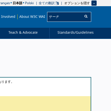
オプションを隠す
rançais
日本語
Polski
全ての翻訳
サーチ:
 Involved
About W3C WAI
Teach & Advocate
Standards/
Guidelines
あります。