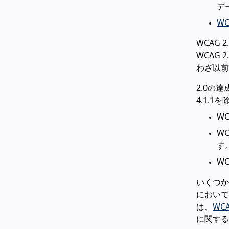
デ
WC
WCAG 
WCAG
わざ以前
2.0の
4.1.1
W
W
す
W
いくつか
において
は、
WCA
に関する