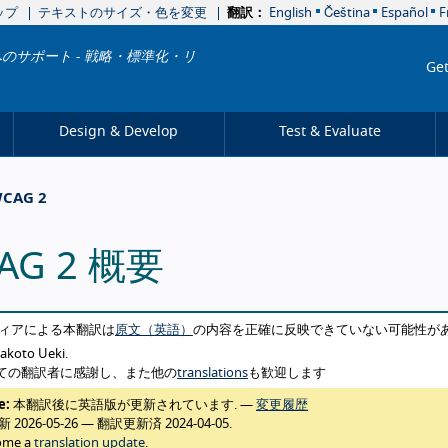
ップ
テキストのサイズ・色を変更
翻訳：
English
Čeština
Español
F
のサポート - 戦略・標準化・リ
Get
Design & Develop
Test & Evaluate
WCAG 2
AG 2 概要
t this translation
ィアによる本翻訳は
原文（英語）
の内容を正確に反映できていない可能性が
koto Ueki.
全ての翻訳者に感謝し、また他の
translations
も歓迎します
e:
本翻訳後に英語版が更新されています. —
変更履歴
更新
2026-05-26
— 翻訳更新済
2024-04-05
.
ome a
translation update
.