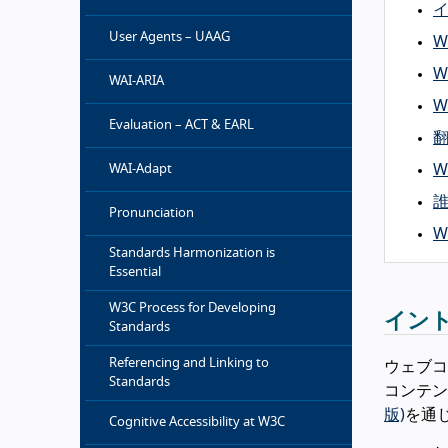
User Agents – UAAG
W
W
WAI-ARIA
W
Evaluation – ACT & EARL
W
WAI-Adapt
誰
Pronunciation
W
Standards Harmonization is
Essential
W3C Process for Developing
イン
Standards
Referencing and Linking to
ウェブコ
Standards
コンテン
版)
を通
Cognitive Accessibility at W3C