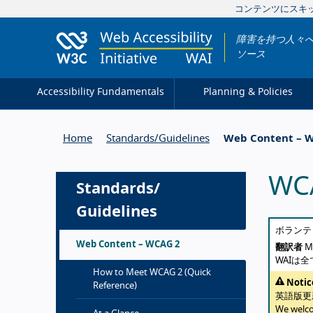
コンテンツにスキ
障害を持つ人々へ
ソース
Accessibility Fundamentals
Planning & Policies
Home
Standards/
Guidelines
Web Content – 
WC
Standards/
Guidelines
Abou
ボランテ
Web Content – WCAG 2
翻訳者
Ma
WAIは
How to Meet WCAG 2 (Quick
Notic
Reference)
英語版
We welc