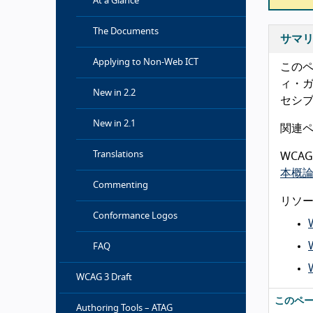
At a Glance
The Documents
サマ
Applying to Non-Web ICT
このペ
ィ・ガ
New in 2.2
セシ
New in 2.1
関連
Translations
WCA
本概論
Commenting
リソ
Conformance Logos
FAQ
WCAG 3 Draft
このペ
Authoring Tools – ATAG