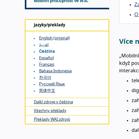
Mobilní přístupnost ve W3C
Z
O
Jazyky/překlady
English (original)
Více 
العربية
Čeština
„Mobilní
Español
když pou
Français
interakc
Bahasa Indonesia
한국어
tel
Русский Язык
dig
简体中文
zař
Další zdroje v čeština
zař
Všechny překlady
Překlady WAI zdrojů
zař
dal