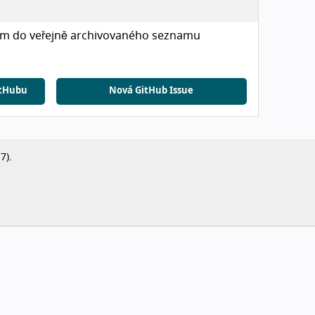
lem do veřejně archivovaného seznamu
GitHubu
Nová GitHub Issue
7).