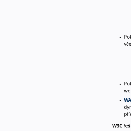
Po
vče
Po
web
WA
dyn
pří
W3C řeš