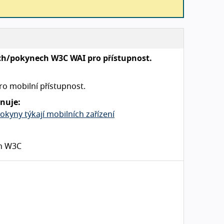
ech/pokynech W3C WAI pro přístupnost.
ro mobilní přístupnost.
nuje:
okyny týkají mobilních zařízení
ch W3C