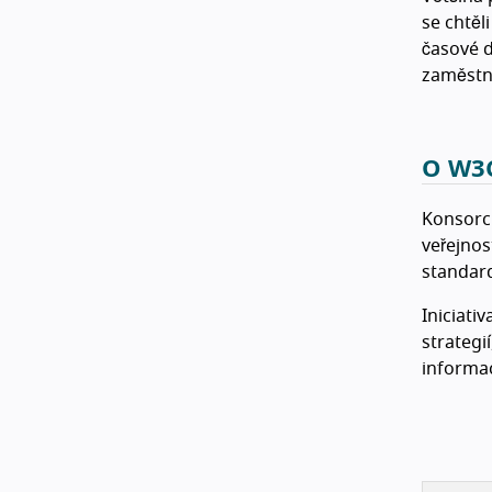
se chtěl
časové 
zaměstn
O W3
Konsorc
veřejnos
standard
Iniciati
strategi
informac