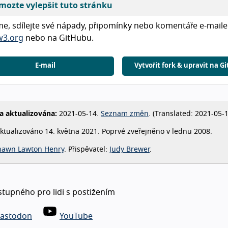
mozte vylepšit tuto stránku
me, sdílejte své nápady, připomínky nebo komentáře e-mai
3.org
nebo na GitHubu.
E-mail
Vytvořit fork & upravit na 
a aktualizována:
2021-05-14.
Seznam změn
. (
Translated:
2021-05-1
ktualizováno 14. května 2021. Poprvé zveřejněno v lednu 2008.
hawn Lawton Henry
. Přispěvatel:
Judy Brewer
.
stupného pro lidi s postižením
astodon
YouTube