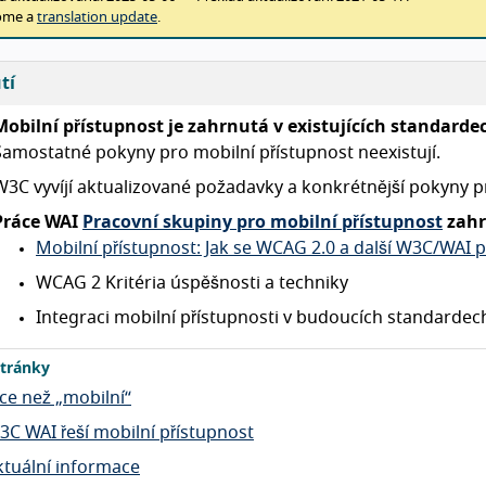
ome a
translation update
.
tí
Mobilní přístupnost je zahrnutá v existujících standard
Samostatné pokyny pro mobilní přístupnost neexistují.
W3C vyvíjí aktualizované požadavky a konkrétnější pokyny p
Práce WAI
Pracovní skupiny pro mobilní přístupnost
zahr
Mobilní přístupnost: Jak se WCAG 2.0 a další W3C/WAI p
WCAG 2 Kritéria úspěšnosti a techniky
Integraci mobilní přístupnosti v budoucích standarde
tránky
íce než „mobilní“
3C WAI řeší mobilní přístupnost
ktuální informace