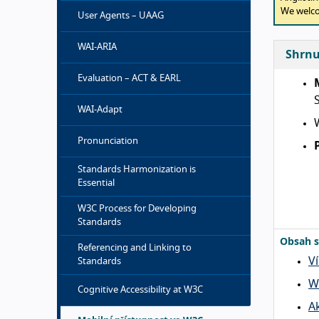
We welc
User Agents – UAAG
WAI-ARIA
Shrnu
Evaluation – ACT & EARL
WAI-Adapt
Pronunciation
Standards Harmonization is
Essential
W3C Process for Developing
Standards
Obsah s
Referencing and Linking to
V
Standards
W
Cognitive Accessibility at W3C
A