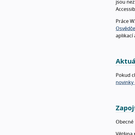
jsou nez
Accessib
Práce W3
Osvědče
aplikací
Aktuá
Pokud ch
novinky 
Zapoj
Obecné 
Většina 