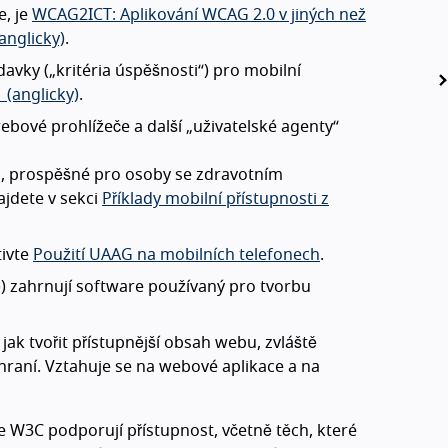
e, je
WCAG2ICT: Aplikování WCAG 2.0 v jiných než
anglicky)
.
avky („kritéria úspěšnosti“) pro mobilní
 (anglicky)
.
webové prohlížeče a další „uživatelské agenty“
AG, prospěšné pro osoby se zdravotním
ajdete v sekci
Příklady mobilní přístupnosti z
tivte
Použití UAAG na mobilních telefonech
.
)
) zahrnují software používaný pro tvorbu
 jak tvořit přístupnější obsah webu, zvláště
hraní. Vztahuje se na webové aplikace a na
ie W3C podporují přístupnost, včetně těch, které