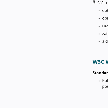
Řeší ši
do
ob
rů
zař
a d
W3C W
Standar
Po
pou