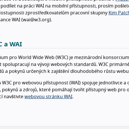
i podílet na práci WAI na mobilní přístupnosti, prosím pošle
dostupnosti zprostředkovatelům pracovní skupiny
Kim Patc
ance WAI (wai@w3.org).
C a WAI
ium pro World Wide Web (W3C) je mezinárodní konsorcium,
t spolupracují na vývoji webových standardů. W3C primárně
ů a pokynů určených k zajištění dlouhodobého růstu webu. 
va W3C pro webovou přístupnost (WAI) spojuje jednotlivce a 
í, pokynů a zdrojů, které pomáhají tvořit přístupný web pro
í navštivte
webovou stránku WAI
.