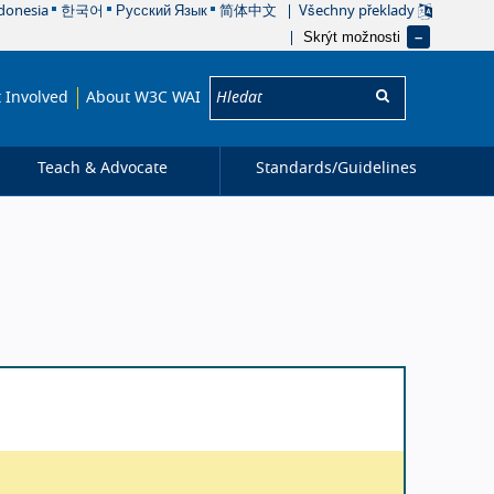
donesia
한국어
Русский Язык
简体中文
Všechny překlady
Skrýt možnosti
Hledat:
 Involved
About W3C WAI
Teach & Advocate
Standards/
Guidelines