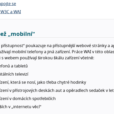
apojte se
 W3C a WAI
než „mobilní“
 přístupnost“ poukazuje na přístupnější webové stránky a 
žívají mobilní telefony a jiná zařízení. Práce WAI v této obla
i s webem používají širokou škálu zařízení včetně:
efonů a tabletů
itálních televizí
ízení, která se nosí, jako třeba chytré hodinky
ízení v přístrojových deskách aut a opěradlech sedaček v le
ízení v domácích spotřebičích
ších v „internetu věcí“