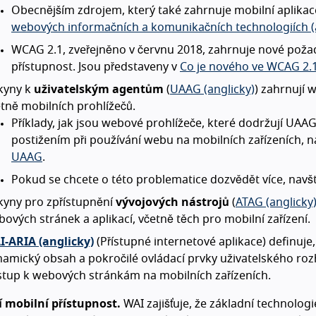
Obecnějším zdrojem, který také zahrnuje mobilní aplikac
webových informačních a komunikačních technologiích (
WCAG 2.1, zveřejněno v červnu 2018, zahrnuje nové požad
přístupnost. Jsou představeny v
Co je nového ve WCAG 2.1
kyny k
uživatelským agentům
(
UAAG (anglicky)
) zahrnují 
tně mobilních prohlížečů.
Příklady, jak jsou webové prohlížeče, které dodržují UA
postižením při používání webu na mobilních zařízeních, n
UAAG
.
Pokud se chcete o této problematice dozvědět více, navš
kyny pro zpřístupnění
vývojových nástrojů
(
ATAG (anglicky
ových stránek a aplikací, včetně těch pro mobilní zařízení.
I-ARIA (anglicky)
(Přístupné internetové aplikace) definuje,
amický obsah a pokročilé ovládací prvky uživatelského roz
stup k webových stránkám na mobilních zařízeních.
í mobilní přístupnost.
WAI zajišťuje, že základní technolog