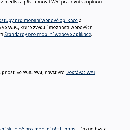
z hlediska přístupnosti WAI pracovní skupinou
stupy pro mobilní webové aplikace
a
h ve W3C, které zvyšují možnosti webových
sti
Standardy pro mobilní webové aplikace
.
upnosti ve W3C WAI, navštivte
Dostávat WAI
ní skupině pro mobilní přístupnost
. Pokud byste