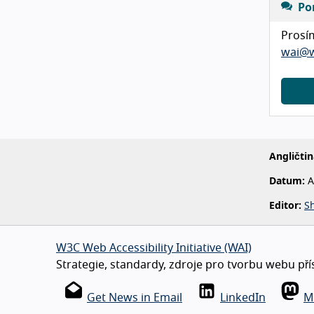
Po
Prosí
wai@w
Angličtin
Datum:
A
Editor:
S
W3C Web Accessibility Initiative (WAI)
Strategie, standardy, zdroje pro tvorbu webu pří
Get News in Email
LinkedIn
M