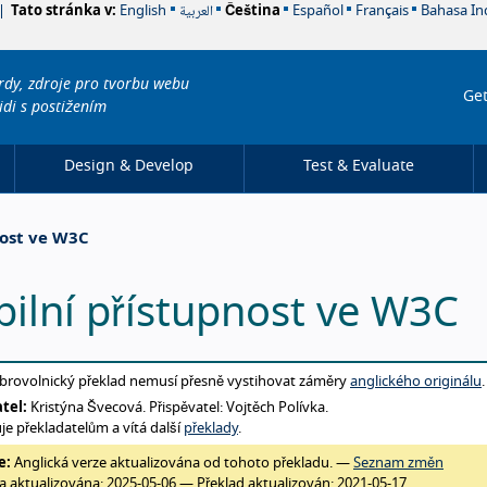
العربية
Tato stránka v:
English
Čeština
Español
Français
Bahasa In
rdy, zdroje pro tvorbu webu
Get
idi s postižením
Design & Develop
Test & Evaluate
nost ve W3C
ilní přístupnost ve W3C
t this translation
brovolnický překlad nemusí přesně vystihovat záměry
anglického originálu
.
tel:
Kristýna Švecová. Přispěvatel: Vojtěch Polívka.
je překladatelům a vítá další
překlady
.
e:
Anglická verze aktualizována od tohoto překladu. —
Seznam změn
na aktualizována:
2025-05-06
— Překlad aktualizován:
2021-05-17
.