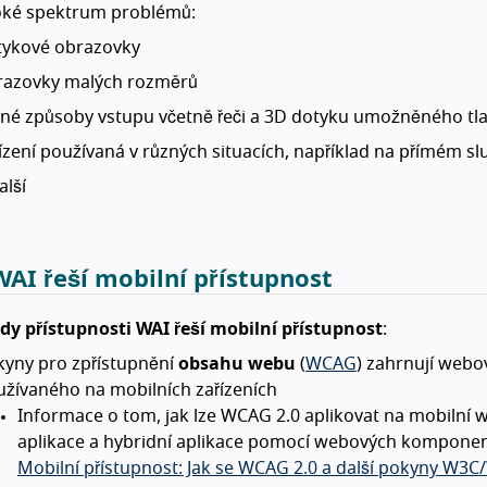
roké spektrum problémů:
tykové obrazovky
razovky malých rozměrů
zné způsoby vstupu včetně řeči a 3D dotyku umožněného tl
ízení používaná v různých situacích, například na přímém sl
alší
AI řeší mobilní přístupnost
dy přístupnosti WAI řeší mobilní přístupnost
:
kyny pro zpřístupnění
obsahu webu
(
WCAG
) zahrnují webo
žívaného na mobilních zařízeních
Informace o tom, jak lze WCAG 2.0 aplikovat na mobilní 
aplikace a hybridní aplikace pomocí webových komponent 
Mobilní přístupnost: Jak se WCAG 2.0 a další pokyny W3C/