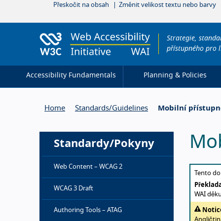
Přeskočit na obsah
Změnit velikost textu nebo barvy
Strategie, standa
přístupného pro l
Accessibility Fundamentals
Planning & Policies
Home
Standards/
Guidelines
Mobilní přístup
Mob
Standardy/Pokyny
Web Content – WCAG 2
Abou
Tento do
Překlada
WCAG 3 Draft
WAI děku
Authoring Tools – ATAG
Notic
Angličti