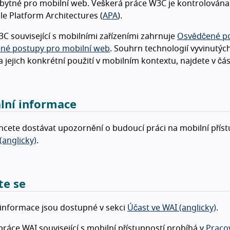
bytné pro mobilní web. Veškerá práce W3C je kontrolována 
le Platform Architectures (
APA
).
C související s mobilními zařízeními zahrnuje
Osvědčené po
né postupy pro mobilní web
. Souhrn technologií vyvinutýc
 a jejich konkrétní použití v mobilním kontextu, najdete v čá
lní informace
cete dostávat upozornění o budoucí práci na mobilní příst
(anglicky)
.
te se
informace jsou dostupné v sekci
Účast ve WAI (anglicky)
.
práce WAI související s mobilní přístupností probíhá v
Pracov