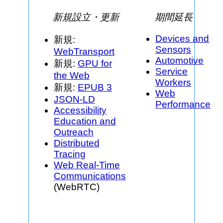
新規設立・更新
期間延長
Devices and
新規:
Sensors
WebTransport
Automotive
新規:
GPU for
Service
the Web
Workers
新規:
EPUB 3
Web
JSON-LD
Performance
Accessibility
Education and
Outreach
Distributed
Tracing
Web Real-Time
Communications
(WebRTC)