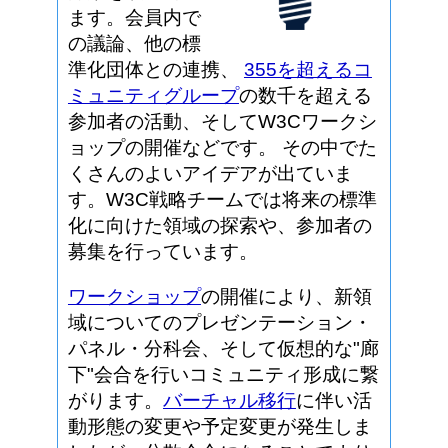
ます。会員内で
の議論、他の標
準化団体との連携、
355を超えるコ
ミュニティグループ
の数千を超える
参加者の活動、そしてW3Cワークシ
ョップの開催などです。 その中でた
くさんのよいアイデアが出ていま
す。W3C戦略チームでは将来の標準
化に向けた領域の探索や、参加者の
募集を行っています。
ワークショップ
の開催により、新領
域についてのプレゼンテーション・
パネル・分科会、そして仮想的な"廊
下"会合を行いコミュニティ形成に繋
がります。
バーチャル移行
に伴い活
動形態の変更や予定変更が発生しま