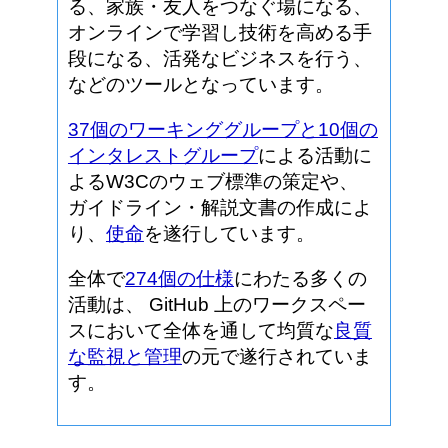
る、家族・友人をつなぐ場になる、
オンラインで学習し技術を高める手
段になる、活発なビジネスを行う、
などのツールとなっています。
37個のワーキンググループと10個の
インタレストグループ
による活動に
よるW3Cのウェブ標準の策定や、
ガイドライン・解説文書の作成によ
り、
使命
を遂行しています。
全体で
274個の仕様
にわたる多くの
活動は、 GitHub 上のワークスペー
スにおいて全体を通して均質な
良質
な監視と管理
の元で遂行されていま
す。