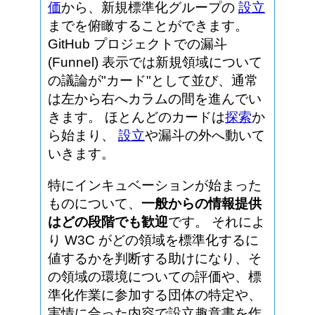
価
から、新規標準化グループの
設立
までを俯瞰することができます。
GitHub プロジェクトでの漏斗
(Funnel) 表示では新規領域について
の議論が"カード"として並び、通常
は左から右へカラムの間を進んでい
きます。 ほとんどのカードは
探索
か
ら始まり、
設立
や漏斗の外へ動いて
いきます。
特にインキュベーションが始まった
ものについて、
一般からの情報提供
はどの段階でも歓迎
です。 それによ
り W3C がどの領域を標準化するに
値するかを判断する助けになり、そ
の領域の環境についての評価や、標
準化作業に参加する団体の特定や、
実情に合った内容で設立趣意書を作