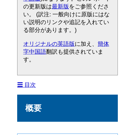
の更新版は
最新版
をご参照くださ
い。 (訳注: 一般向けに原版にはな
い説明のリンクや追記を入れてい
る部分があります。)
オリジナルの英語版
に加え、
簡体
字中国語
翻訳も提供されていま
す。
☰ 目次
概要