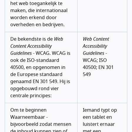
het web toegankelijk te
maken, die internationaal
worden erkend door
overheden en bedrijven.
De bekendste is de
Web
Web Content
Content Accessibility
Accessibility
Guidelines
- WCAG. WCAG is
Guidelines
-
ook de ISO-standaard
WCAG; ISO
40500, en opgenomen in
40500; EN 301
de Europese standaard
549
genaamd EN 301 549. Hij is
opgebouwd rond vier
centrale principes:
Om te beginnen
Iemand typt op
Waarneembaar -
een tablet en
bijvoorbeeld zodat mensen
luistert ernaar
de inhoud kunnen zien of
met een