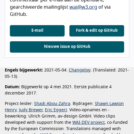
gearchiveerde mailinglijst
wai@w3.org
of via
GitHub.
E-mail
Fork & edit op GitHub
Nieuwe issue op GitHub
Engels bijgewerkt:
2021-05-04.
Changelog
. (
Translated:
2021-
05-13).
Datum:
Bijgewerkt op 4 mei 2021. Eerste publicatie 4
december 2017.
Project-leider:
Shadi Abou-Zahra
. Bijdragen:
Shawn Lawton
Henry
,
Judy Brewer
,
Eric Eggert
. Video-opnames en -
bewerking: Ulrich Grimm, av-design GmbH. Video clips
developed with support from the
WAI-DEV project
, co-funded
by the European Commission. Translations managed with