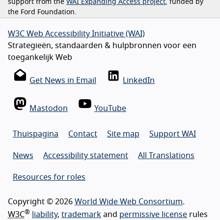
support from the
WAI Expanding Access project
, funded by
the Ford Foundation.
W3C Web Accessibility Initiative (WAI)
Strategieën, standaarden & hulpbronnen voor een
toegankelijk Web
Get News in Email
LinkedIn
Mastodon
YouTube
Thuispagina
Contact
Site map
Support WAI
News
Accessibility statement
All Translations
Resources for roles
Copyright © 2026
World Wide Web Consortium
.
®
W3C
liability
,
trademark
and
permissive license
rules