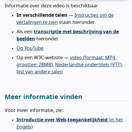
vo
Informatie over deze video is beschikbaar
sc
In verschillende talen
—
Instructies om de
vertalingen te zien
staan hieronder
Als een
transcriptie met beschrijving van de
beelden
hieronder
Op YouTube
Op een W3C-website —
video (formaat: MP4,
groottee: 28MB)
,
Nederlandse ondertitels (VTT)
,
lijst van andere talen
Meer informatie vinden
Voor meer informatie, zie:
Introductie over Web-toegankelijkheid
(in het
Engels)