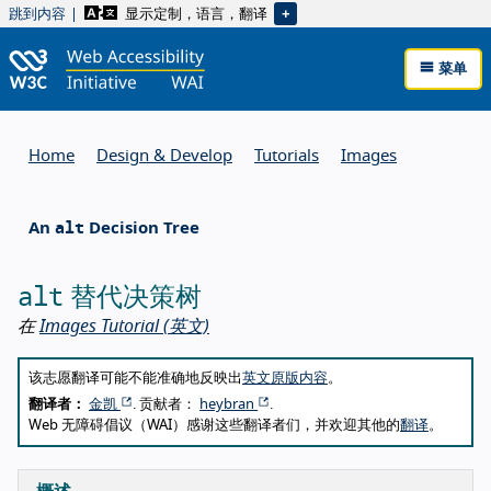
显示定制，语言，翻译
跳到内容
菜单
Home
Design & Develop
Tutorials
Images
alt
An
Decision Tree
alt
替代决策树
在
Images Tutorial
(英文)
About this translation
该志愿翻译可能不能准确地反映出
英文原版内容
。
翻译者：
金凯
. 贡献者：
heybran
.
Web 无障碍倡议（WAI）感谢这些翻译者们，并欢迎其他的
翻译
。