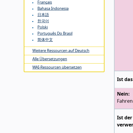
Français
Bahasa Indonesia
日本語
한국어
Polski
Português Do Brasil
简体中文
Weitere Ressourcen auf Deutsch
Alle Übersetzungen
WAI-Ressourcen übersetzen
Ist da
Nein:
Fahren 
Ist de
verwen