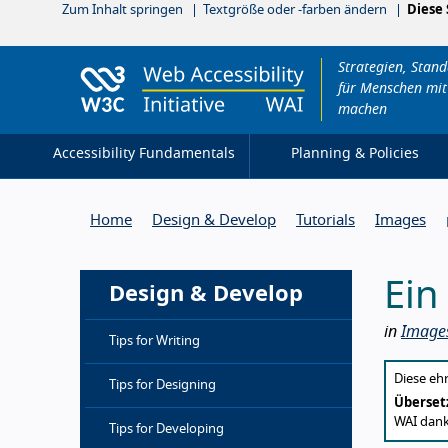
Zum Inhalt springen
Textgröße oder -farben ändern
Diese 
Strategien, Stan
für Menschen mit
machen
Accessibility Fundamentals
Planning & Policies
Home
Design & Develop
Tutorials
Images
Ein
Design & Develop
in
Images
Tips for Writing
Abou
Diese eh
Tips for Designing
Überset
WAI dank
Tips for Developing