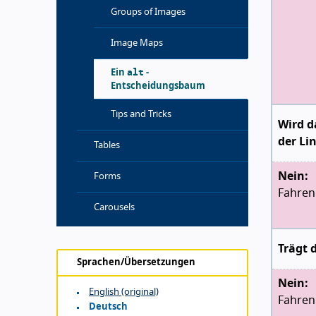
Groups of Images
Image Maps
alt
Ein
-
Entscheidungsbaum
Tips and Tricks
Wird d
der Li
Tables
Nein:
Forms
Fahren 
Carousels
Trägt 
Sprachen/Übersetzungen
Nein:
English (original)
Fahren 
Deutsch