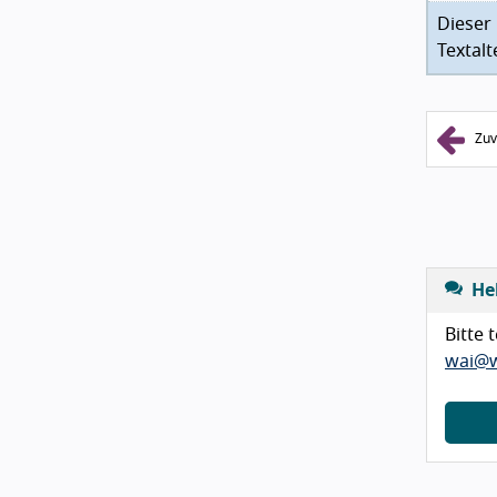
Dieser
Textalt
Zuv
He
Bitte 
wai@w