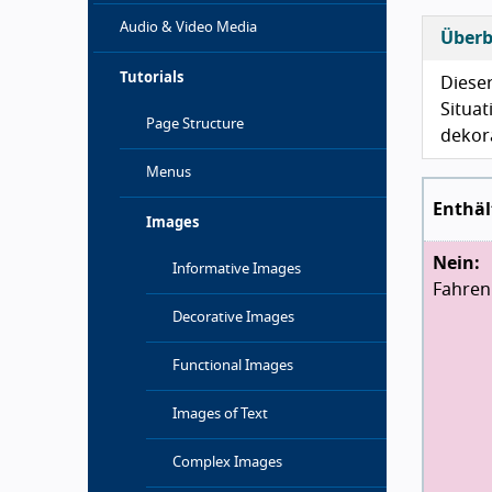
Audio & Video Media
Überb
Tutorials
Diese
Situat
Page Structure
dekora
Menus
Enthäl
Images
Nein:
Informative Images
Fahren 
Decorative Images
Functional Images
Images of Text
Complex Images