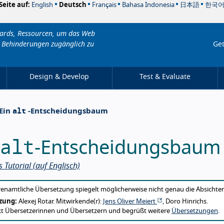
Seite auf:
English
Deutsch
Français
Bahasa Indonesia
日本語
한국
dards, Ressourcen, um das Web
 Behinderungen zugänglich zu
Get
Design & Develop
Test & Evaluate
alt
Ein
-Entscheidungsbaum
alt
-Entscheidungsbaum
 Tutorial
(auf Englisch)
t this translation
renamtliche Übersetzung spiegelt möglicherweise nicht genau die Absichte
zung:
Alexej Rotar. Mitwirkende(r):
Jens Oliver Meiert
, Doro Hinrichs.
t Übersetzerinnen und Übersetzern und begrüßt weitere
Übersetzungen
.