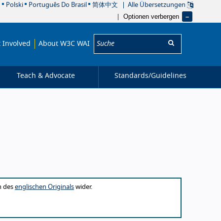
어
Polski
Português Do Brasil
简体中文
Alle Übersetzungen
Optionen verbergen
Suche:
 Involved
About W3C WAI
Teach & Advocate
Standards/
Guidelines
n des
englischen Originals
wider.