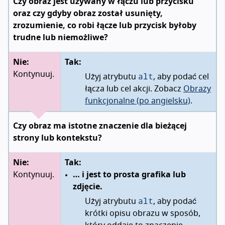
Czy obraz jest używany w łączu lub przycisku
oraz czy gdyby obraz został usunięty,
zrozumienie, co robi łącze lub przycisk byłoby
trudne lub niemożliwe?
Nie:
Tak:
alt
Kontynuuj.
Użyj atrybutu
, aby podać cel
łącza lub cel akcji. Zobacz
Obrazy
funkcjonalne (po angielsku)
.
Czy obraz ma istotne znaczenie dla bieżącej
strony lub kontekstu?
Nie:
Tak:
Kontynuuj.
… i jest to prosta grafika lub
zdjęcie.
alt
Użyj atrybutu
, aby podać
krótki opisu obrazu w sposób,