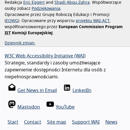
Redakcja
Eric Eggert
Shadi Abou-Zahra
Współtworzące
osoby
zobacz
Podziękowania
Opracowane przez Grupę Roboczą Edukacji i Promocji
(
EOWG
). Opracowane przy wsparciu
projektu WAI-ACT
,
współfinansowanego przez
European Commission Program
IST
Komisji Europejskiej
.
Dziennik zmian
,
W3C Web Accessibility Initiative (WAI)
Strategie, standardy i zasoby umożliwiające
zapewnienie dostępności Internetu dla osób z
niepełnosprawnościami.
Get News in Email
LinkedIn
Mastodon
YouTube
Start
Contact
Site map
Support WAI
News