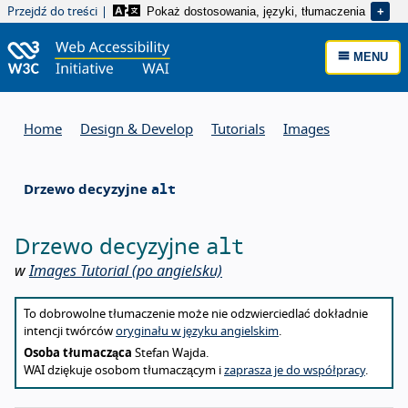
Pokaż dostosowania, języki, tłumaczenia
Przejdź do treści
MENU
Home
Design & Develop
Tutorials
Images
alt
Drzewo decyzyjne
alt
Drzewo decyzyjne
w
Images Tutorial
(po angielsku)
About this translation
To dobrowolne tłumaczenie może nie odzwierciedlać dokładnie
intencji twórców
oryginału w języku angielskim
.
Osoba tłumacząca
Stefan Wajda.
WAI dziękuje osobom tłumaczącym i
zaprasza je do współpracy
.