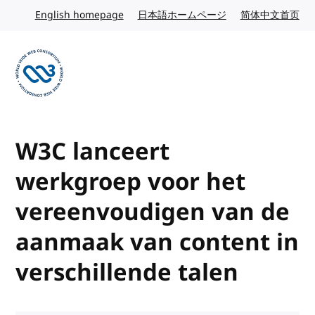
Skip to content
English homepage
English website
日本語ホームページ
Japanese website
简体中文首页
Chi
Visit the W3C homepage
W3C lanceert
werkgroep voor het
vereenvoudigen van de
aanmaak van content in
verschillende talen