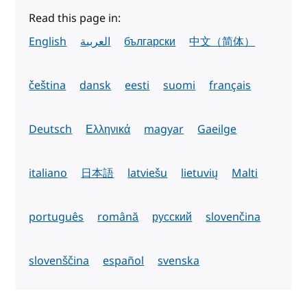
Read this page in:
English
العربية
български
中文（简体）
čeština
dansk
eesti
suomi
français
Deutsch
Ελληνικά
magyar
Gaeilge
italiano
日本語
latviešu
lietuvių
Malti
português
română
русский
slovenčina
slovenščina
español
svenska