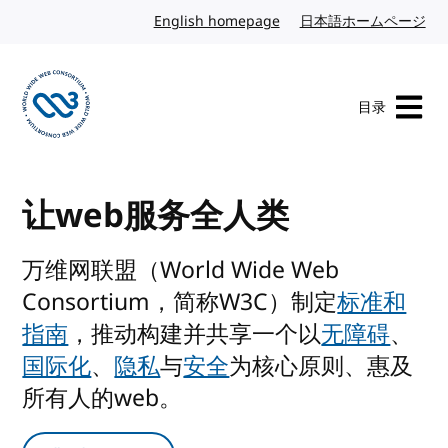
转到内容
English homepage
英文
日本語ホームページ
日
目录
访问 W3C 主页
让web服务全人类
万维网联盟（World Wide Web
Consortium，简称W3C）制定
标准和
指南
，推动构建并共享一个以
无障碍
、
国际化
、
隐私
与
安全
为核心原则、惠及
所有人的web。