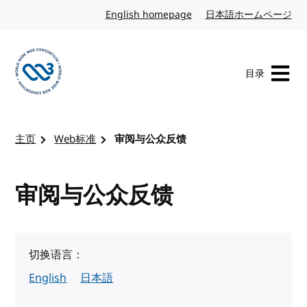
转到内容
English homepage
英文
日本語ホームページ
日
目录
访问 W3C 主页
主页
Web标准
审阅与公众反馈
审阅与公众反馈
切换语言：
English
日本語