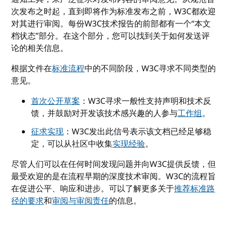
次发布之时起，直到即将作为标准发布之前，W3C都欢迎
对其进行审阅。每份W3C技术报告的前部都有一个“本文
档状态”部分。在这个部分，您可以找到关于如何发送评
论的相关信息。
根据文件在
标准流程
中的不同阶段，W3C寻求不同类型的
意见。
首次公开草案
：W3C寻求一般性支持声明和技术反
馈，并鼓励对开发该技术感兴趣的人参与
工作组
。
征求实现
：W3C发出此信号表示该文档已经足够稳
定，可以从社区中收集
实现经验
。
尽管人们可以在任何时间发现问题并向W3C提供反馈，但
最受欢迎的是在流程早期的深度技术审阅。W3C的流程旨
在促进公平、响应和进步。可以了解更多关于
推荐标准路
径的要求
和
审阅与审阅责任
的信息。