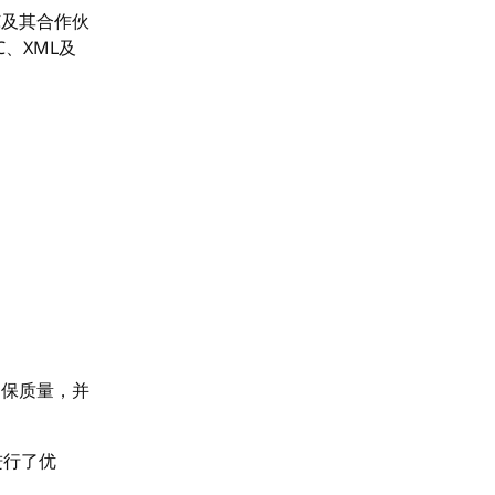
C及其合作伙
C、XML及
确保质量，并
进行了优