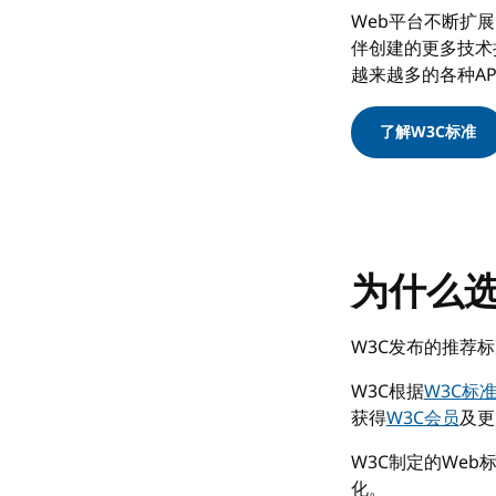
Web平台不断扩展
伴创建的更多技术扩
越来越多的各种AP
了解W3C标准
为什么选
W3C发布的推荐标
W3C根据
W3C标
获得
W3C会员
及更
W3C制定的We
化。