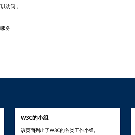
可以访问；
；
和服务；
W3C的小组
该页面列出了W3C的各类工作小组。