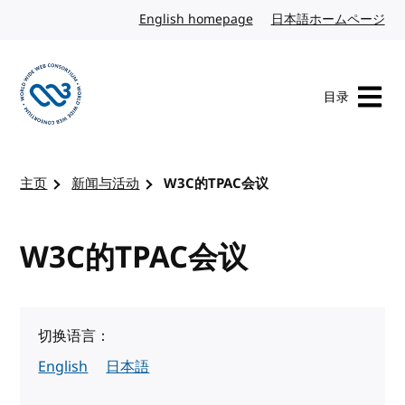
转到内容
English homepage
英文
日本語ホームページ
日
目录
访问 W3C 主页
主页
新闻与活动
W3C的TPAC会议
W3C的TPAC会议
切换语言：
English
日本語