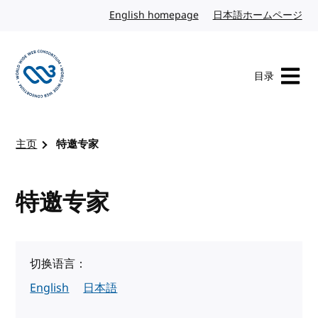
转到内容
English homepage
英文
日本語ホームページ
日
目录
访问 W3C 主页
主页
特邀专家
特邀专家
切换语言：
English
日本語