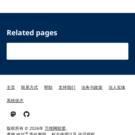
Related pages
主页
联系方式
帮助
支持我们
法务与政策
法人实体
系统状态
W3C 在 Mastodon
W3C 在 GitHub
版权所有 © 2026年
万维网联盟
。
®
遵循
W3C
责任声明
、
标志使用
以及
许可授权
。