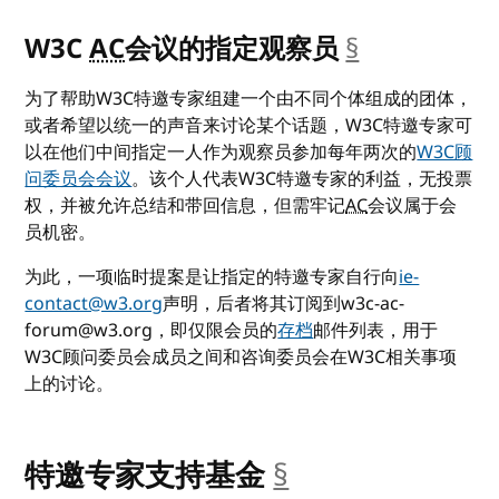
W3C
AC
会议的指定观察员
§
__anchor
为了帮助W3C特邀专家组建一个由不同个体组成的团体，
或者希望以统一的声音来讨论某个话题，W3C特邀专家可
以在他们中间指定一人作为观察员参加每年两次的
W3C顾
问委员会会议
。该个人代表W3C特邀专家的利益，无投票
权，并被允许总结和带回信息，但需牢记
AC
会议属于会
员机密。
为此，一项临时提案是让指定的特邀专家自行向
ie-
contact@w3.org
声明，后者将其订阅到w3c-ac-
forum@w3.org，即仅限会员的
存档
邮件列表，用于
W3C顾问委员会成员之间和咨询委员会在W3C相关事项
上的讨论。
特邀专家支持基金
§
__anchor