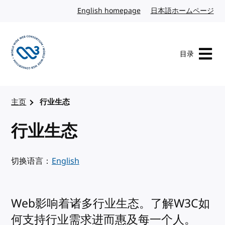
转到内容
English homepage
英文
日本語ホームページ
日
目录
访问 W3C 主页
主页
行业生态
行业生态
切换语言：
English
Web影响着诸多行业生态。了解W3C如
何支持行业需求进而惠及每一个人。