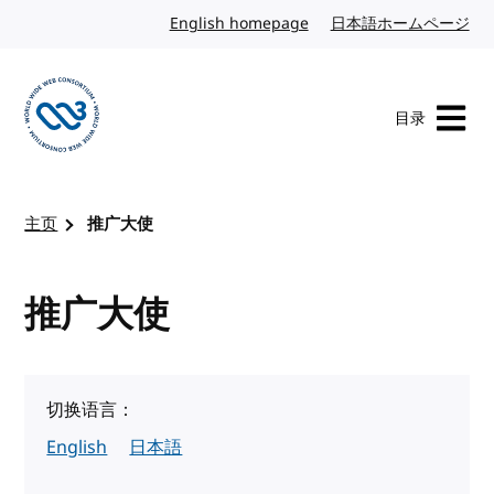
转到内容
English homepage
英文
日本語ホームページ
日
目录
访问 W3C 主页
主页
推广大使
推广大使
切换语言：
English
日本語