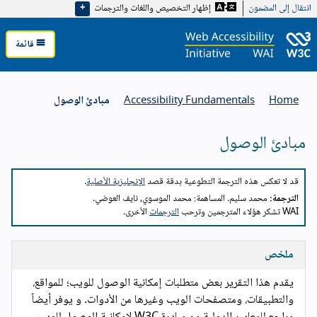
انتقال إلى المضمون
إظهار التخصيص واللغات والترجمات
قائمة
Home
Accessibility Fundamentals
مبادئ الوصول
مبادئ الوصول
About this translation
قد لا تعكس هذه الترجمة التطوعية بدقة قصد
الإنجليزية الأصلية
.
الترجمة:
محمد سليم. المساهمة: محمد الموسوي, نايف العوضي.
WAI تشكر هؤلاء المترجمين وترحب
الترجمات
الأخرى.
ملخص
يقدم هذا التقرير بعض متطلبات إمكانية الوصول للويب؛ للمواقع،
والتطبيقات، ومتصفحات الويب وغيرها من الأدوات. و يوفر أيضاً