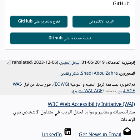
GitHub
البريد الإلكتروني
تفرع وتحرير على GitHub
قضية جديدة على Github
إنجليزية المحدثة:
2019-05-01.
سجل التغيير
. (
2023-12-06).
Translated:
المحررون:
Shadi Abou Zahra
.
شكر وتقدير
.
تم تطويره بمساهمة فريق التعليم و التوعية (
EOWG
). طور سابقا من قبل
WAI-
AGE فريق
, بمساعدة
WAI-AGE مشروع
.
W3C Web Accessibility Initiative (WAI)
ستراتيجيات ومعايير وموارد لجعل الويب في متناول الأشخاص ذوي
الإعاقات
LinkedIn
Get News in Email