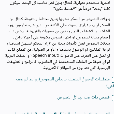
لتجربة مستخدم متوازية، كمثال: بديل نص مناسب لزر البحث سيكون
كلمة “
بحث
” عوضاً عن “*عدسة مكبرة”.
بديلات النصوص من الممكن تمثيلها بطرق مختلفة ومتنوعة، كمثال من
الممكن ان يتم قراءتها بصوت عالي للأشخاص الذين لا يستطيعون رؤية
الشاشة او للأشخاص الذين يعانون من صعوبات بالقراءة، قد يشمل ذلك
أحجام معدلة للنصوص، او اظهار نصوص مكتوبة على أجهزة برايل .
بديلات النصوص تعمل كأدوات بديلة عن ازرار التحكم لتسهيل استخدام
لوحة المفاتيح، او الوصول باستخدام الأوامر الصوتية. من الممكن كذلك
ان تعمل على التعرف على الأصوات (Speech input) او الملفات المرئية
او اي صيغة من الملفات المستخدمة في الحاسوب، كالبرامج والتطبيقات
البرمجية التي تعد جزءً من المواقع الالكترونية.
متطلبات الوصول المتعلقة بـ بدائل النصوص(روابط للوصف
قني)
قصص ذات صلة ببدائل النصوص