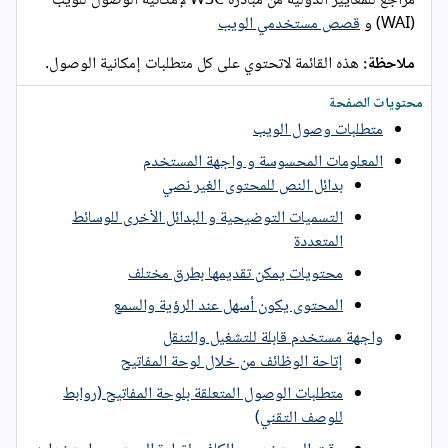
مراجع للمعايير الدولية من مبادرة W3C لإمكانية الوصول للويب
(WAI) و
قصص مستخدمي الويب
ملاحظة:
هذه القائمة لاتحتوي على كل متطلبات إمكانية الوصول.
محتويات الصفحة
متطلبات وصول الويب
المعلومات المحسوسة و واجهة المستخدم
بدائل النص للمحتوى الغير نصي
التسميات التوضيحية و البدائل الأخرى للوسائط
المتعددة
محتويات يمكن تقديمها بطرق مختلف
المحتوى يكون أسهل عند الرؤية والسمع
واجهة مستخدم قابلة للتشغيل والتنقل
إتاحة الوظائف من خلال لوحة المفاتيح
متطلبات الوصول المتعلقة بلوحة المفاتيح (روابط
للوصف التقني)