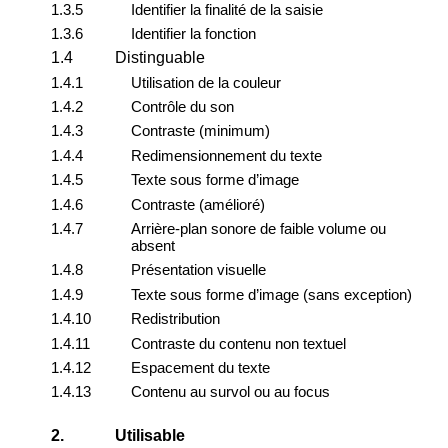
1.3.5
Identifier la finalité de la saisie
1.3.6
Identifier la fonction
1.4
Distinguable
1.4.1
Utilisation de la couleur
1.4.2
Contrôle du son
1.4.3
Contraste (minimum)
1.4.4
Redimensionnement du texte
1.4.5
Texte sous forme d’image
1.4.6
Contraste (amélioré)
1.4.7
Arrière-plan sonore de faible volume ou
absent
1.4.8
Présentation visuelle
1.4.9
Texte sous forme d’image (sans exception)
1.4.10
Redistribution
1.4.11
Contraste du contenu non textuel
1.4.12
Espacement du texte
1.4.13
Contenu au survol ou au focus
2.
Utilisable