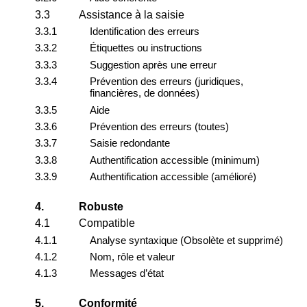
3.3
Assistance à la saisie
3.3.1
Identification des erreurs
3.3.2
Étiquettes ou instructions
3.3.3
Suggestion après une erreur
3.3.4
Prévention des erreurs (juridiques,
financières, de données)
3.3.5
Aide
3.3.6
Prévention des erreurs (toutes)
3.3.7
Saisie redondante
3.3.8
Authentification accessible (minimum)
3.3.9
Authentification accessible (amélioré)
4.
Robuste
4.1
Compatible
4.1.1
Analyse syntaxique (Obsolète et supprimé)
4.1.2
Nom, rôle et valeur
4.1.3
Messages d’état
5.
Conformité