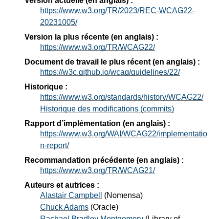
Version actuelle (en anglais) :
https://www.w3.org/TR/2023/REC-WCAG22-
20231005/
Version la plus récente (en anglais) :
https://www.w3.org/TR/WCAG22/
Document de travail le plus récent (en anglais) :
https://w3c.github.io/wcag/guidelines/22/
Historique :
https://www.w3.org/standards/history/WCAG22/
Historique des modifications (commits)
Rapport d’implémentation (en anglais) :
https://www.w3.org/WAI/WCAG22/implementatio
n-report/
Recommandation précédente (en anglais) :
https://www.w3.org/TR/WCAG21/
Auteurs et autrices :
Alastair Campbell
(
Nomensa
)
Chuck Adams
(
Oracle
)
Rachael Bradley Montgomery
(
Library of