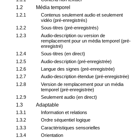
1.2
Média temporel
1.2.1
Contenus seulement audio et seulement
vidéo (pré-enregistrés)
1.2.2
Sous-titres (pré-enregistrés)
1.2.3
Audio-description ou version de
remplacement pour un média temporel (pré-
enregistré)
1.2.4
Sous-titres (en direct)
1.2.5
Audio-description (pré-enregistrée)
1.2.6
Langue des signes (pré-enregistrée)
1.2.7
Audio-description étendue (pré-enregistrée)
1.2.8
Version de remplacement pour un média
temporel (pré-enregistrée)
1.2.9
Seulement audio (en direct)
1.3
Adaptable
1.3.1
Information et relations
1.3.2
Ordre séquentiel logique
1.3.3
Caractéristiques sensorielles
1.3.4
Orientation