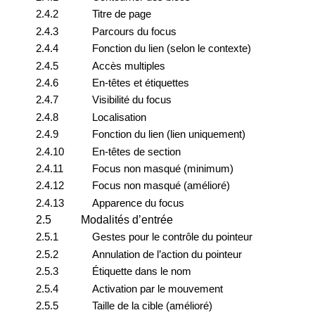
2.4.2
Titre de page
2.4.3
Parcours du focus
2.4.4
Fonction du lien (selon le contexte)
2.4.5
Accès multiples
2.4.6
En-têtes et étiquettes
2.4.7
Visibilité du focus
2.4.8
Localisation
2.4.9
Fonction du lien (lien uniquement)
2.4.10
En-têtes de section
2.4.11
Focus non masqué (minimum)
2.4.12
Focus non masqué (amélioré)
2.4.13
Apparence du focus
2.5
Modalités d’entrée
2.5.1
Gestes pour le contrôle du pointeur
2.5.2
Annulation de l’action du pointeur
2.5.3
Étiquette dans le nom
2.5.4
Activation par le mouvement
2.5.5
Taille de la cible (amélioré)