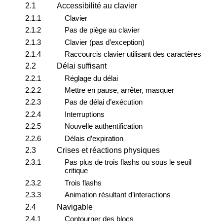
2.1
Accessibilité au clavier
2.1.1
Clavier
2.1.2
Pas de piège au clavier
2.1.3
Clavier (pas d’exception)
2.1.4
Raccourcis clavier utilisant des caractères
2.2
Délai suffisant
2.2.1
Réglage du délai
2.2.2
Mettre en pause, arrêter, masquer
2.2.3
Pas de délai d’exécution
2.2.4
Interruptions
2.2.5
Nouvelle authentification
2.2.6
Délais d’expiration
2.3
Crises et réactions physiques
2.3.1
Pas plus de trois flashs ou sous le seuil
critique
2.3.2
Trois flashs
2.3.3
Animation résultant d’interactions
2.4
Navigable
2.4.1
Contourner des blocs