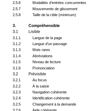
2.5.6
Modalités d’entrées concurrentes
2.5.7
Mouvements de glissement
2.5.8
Taille de la cible (minimum)
3.
Compréhensible
3.1
Lisible
3.1.1
Langue de la page
3.1.2
Langue d’un passage
3.1.3
Mots rares
3.1.4
Abréviations
3.1.5
Niveau de lecture
3.1.6
Prononciation
3.2
Prévisible
3.2.1
Au focus
3.2.2
À la saisie
3.2.3
Navigation cohérente
3.2.4
Identification cohérente
3.2.5
Changement à la demande
3.2.6
Aide cohérente