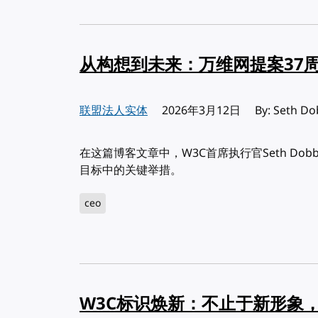
从构想到未来：万维网提案37
联盟法人实体
发布:
2026年3月12日
By: Set
在这篇博客文章中，W3C首席执行官Seth Do
目标中的关键举措。
ceo
W3C标识焕新：不止于新形象