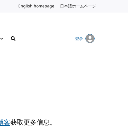
English homepage
英文
日本語ホームページ
日语
登录
搜索
 博客
获取更多信息。