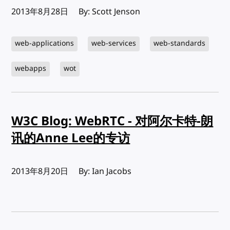
发布:
2013年8月28日
By: Scott Jenson
web-applications
web-services
web-standards
webapps
wot
W3C Blog: WebRTC - 对阿尔卡特-朗
讯的Anne Lee的专访
发布:
2013年8月20日
By: Ian Jacobs