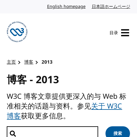
转到内容
English homepage
英文
日本語ホームページ
日
目录
访问 W3C 主页
主页
博客
2013
博客 - 2013
W3C 博客文章提供更深入的与 Web 标
准相关的话题与资料。参见
关于 W3C
博客
获取更多信息。
搜索文章
搜索