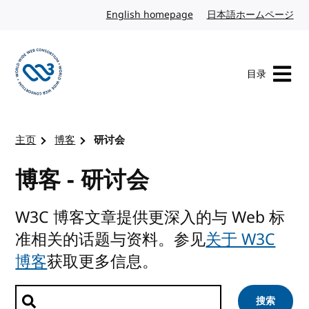
转到内容
English homepage
英文
日本語ホームページ
日
目录
访问 W3C 主页
主页
博客
研讨会
博客 - 研讨会
W3C 博客文章提供更深入的与 Web 标
准相关的话题与资料。参见
关于 W3C
博客
获取更多信息。
搜索文章
搜索