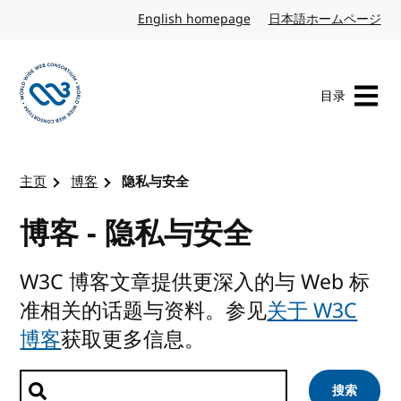
转到内容
English homepage
英文
日本語ホームページ
日
目录
访问 W3C 主页
主页
博客
隐私与安全
博客 - 隐私与安全
W3C 博客文章提供更深入的与 Web 标
准相关的话题与资料。参见
关于 W3C
博客
获取更多信息。
搜索文章
搜索