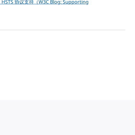
STS 协议支持（W3C Blog: Supporting