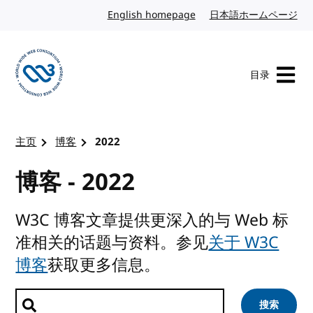
转到内容
English homepage
英文
日本語ホームページ
日
目录
访问 W3C 主页
主页
博客
2022
博客 - 2022
W3C 博客文章提供更深入的与 Web 标
准相关的话题与资料。参见
关于 W3C
博客
获取更多信息。
搜索文章
搜索