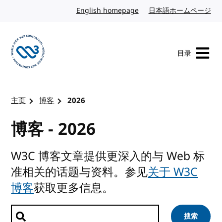
转到内容
English homepage
英文
日本語ホームページ
日
目录
访问 W3C 主页
主页
博客
2026
博客 - 2026
W3C 博客文章提供更深入的与 Web 标
准相关的话题与资料。参见
关于 W3C
博客
获取更多信息。
搜索文章
搜索