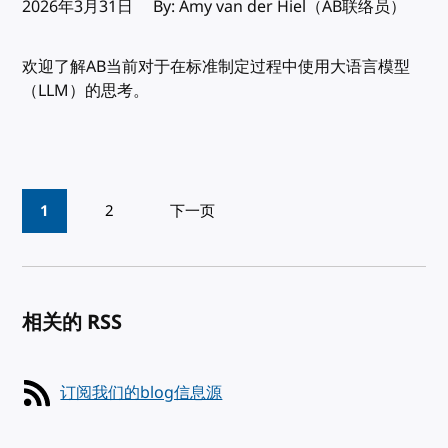
发布:
2026年3月31日
By: Amy van der Hiel（AB联络员）
欢迎了解AB当前对于在标准制定过程中使用大语言模型
（LLM）的思考。
Pagination
1
2
下一页
相关的 RSS
订阅我们的blog信息源