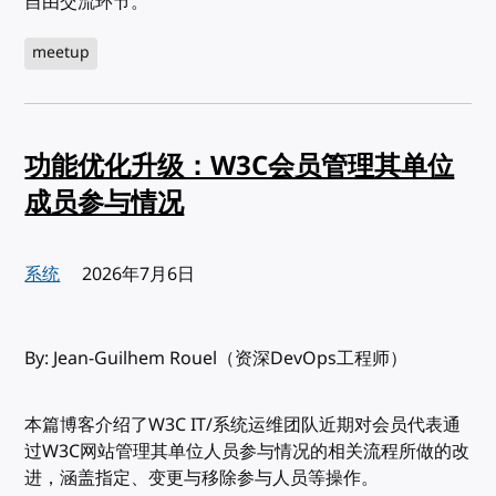
自由交流环节。
meetup
功能优化升级：W3C会员管理其单位
成员参与情况
系统
发布:
2026年7月6日
By: Jean-Guilhem Rouel（资深DevOps工程师）
本篇博客介绍了W3C IT/系统运维团队近期对会员代表通
过W3C网站管理其单位人员参与情况的相关流程所做的改
进，涵盖指定、变更与移除参与人员等操作。