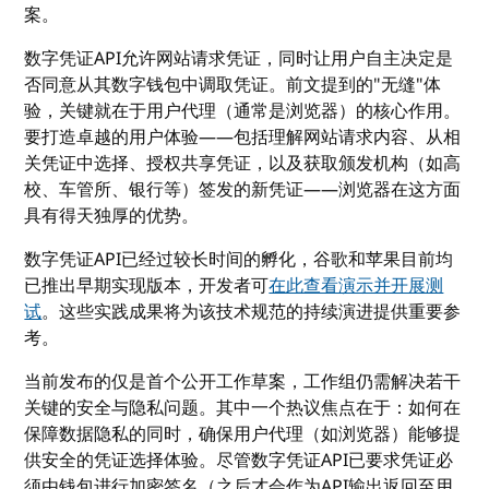
案。
数字凭证API允许网站请求凭证，同时让用户自主决定是
否同意从其数字钱包中调取凭证。前文提到的"无缝"体
验，关键就在于用户代理（通常是浏览器）的核心作用。
要打造卓越的用户体验——包括理解网站请求内容、从相
关凭证中选择、授权共享凭证，以及获取颁发机构（如高
校、车管所、银行等）签发的新凭证——浏览器在这方面
具有得天独厚的优势。
数字凭证API已经过较长时间的孵化，谷歌和苹果目前均
已推出早期实现版本，开发者可
在此查看演示并开展测
试
。这些实践成果将为该技术规范的持续演进提供重要参
考。
当前发布的仅是首个公开工作草案，工作组仍需解决若干
关键的安全与隐私问题。其中一个热议焦点在于：如何在
保障数据隐私的同时，确保用户代理（如浏览器）能够提
供安全的凭证选择体验。尽管数字凭证API已要求凭证必
须由钱包进行加密签名（之后才会作为API输出返回至用