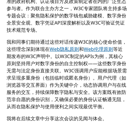
准的政府机构、认证项目方及政策制定者在内的广泛生态
参与者。作为联合主办方之一，W3C专家团队将主持多场
专题会议：聚焦隐私保护的数字钱包威胁建模、数字身份
全景安全观、数字凭证API深度解析以及W3C可验证凭证
技术规范专场。
我和同事们期待通过这些对话传递W3C的核心使命价值，
这些理念深刻体现在
Web隐私原则
和
Web伦理原则
等近
期发布的W3C声明中。以W3C制定的APIs为例，其核心
原则坚持用户对数字身份的自主控制权——这些数字身份
无需与法定身份直接关联。W3C强调用户应能根据场景需
求呈现多重身份（包括临时或匿名身份）。用户代理（如
浏览器等交互界面）作为关键中介，动态协调用户与在线
服务的交互，持续保障数字隐私与安全。该方案既有效防
范非自愿的身份识别，又确保必要的身份认证畅通无阻，
从而在隐私保护与使用便利之间实现最优平衡。
我将在后续文章中分享这次会议的见闻与体会。