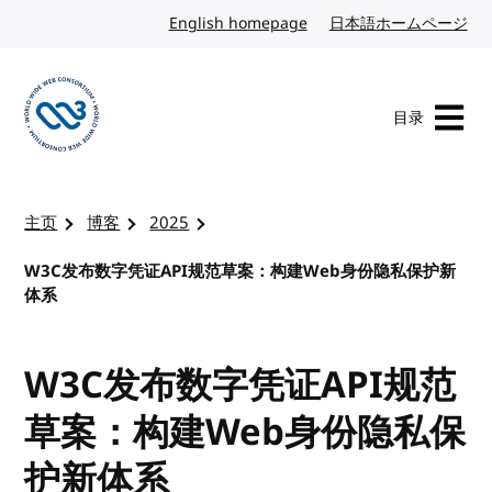
转到内容
English homepage
英文
日本語ホームページ
日
目录
访问 W3C 主页
主页
博客
2025
W3C发布数字凭证API规范草案：构建Web身份隐私保护新
体系
W3C发布数字凭证API规范
草案：构建Web身份隐私保
护新体系