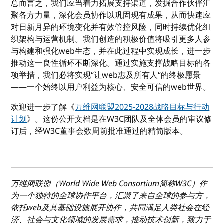
总而言之，我们应当着力拓展支持渠道，发掘合作伙伴汇
聚各方力量，深化会员协作以巩固现有成果，从而快速应
对日新月异的环境变化并有效管控风险，同时持续优化组
织架构与运营机制。我们创造的积极价值将吸引更多人参
与构建和强化web生态，并在此过程中实现成长，进一步
推动这一良性循环不断深化。通过实施支撑战略目标的各
项举措，我们必将实现“让web惠及所有人“的终极愿景
——一个始终以用户利益为核心、安全可信的web世界。
欢迎进一步了解《
万维网联盟2025-2028战略目标与行动
计划
》。这份公开文档是在W3C团队及全体会员的审议修
订后，经W3C董事会数周前批准通过的精简版本。
注释说明
万维网联盟（World Wide Web Consortium简称W3C）作
为一个独特的全球协作平台，汇聚了来自全球的参与方，
依托web及其基础设施展开协作，共同满足人类社会在经
济、社会与文化领域的发展需求，推动技术创新，致力于