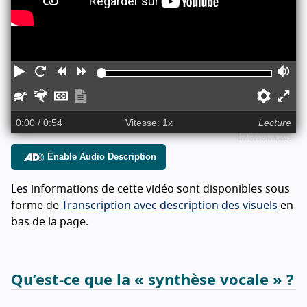
Lecture
Redémarrer
Reculer
Avancer
Vo
Plus
Plus
Sous-
Afficher
Préfé
Ac
lentement
rapidement
titres
la
le
0:00
/ 0:54
Vitesse: 1x
Lecture
transcription
m
interrompue
Enable Audio Description
pl
éc
Les informations de cette vidéo sont disponibles sous
forme de
Transcription avec description des visuels
en
bas de la page.
Qu’est-ce que la « synthèse vocale » ?