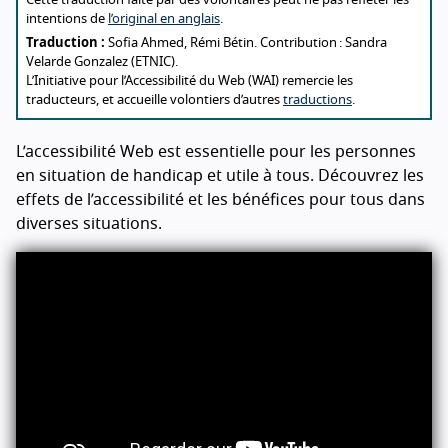
About this translation
Cette traduction faite par des volontaires peut ne pas refléter les
intentions de
l’original en anglais
.
Traduction :
Sofia Ahmed, Rémi Bétin. Contribution : Sandra
Velarde Gonzalez (ETNIC).
L’Initiative pour l’Accessibilité du Web (WAI) remercie les
traducteurs, et accueille volontiers d’autres
traductions
.
L’accessibilité Web est essentielle pour les personnes
en situation de handicap et utile à tous. Découvrez les
effets de l’accessibilité et les bénéfices pour tous dans
diverses situations.
Vidéo sur la synthèse vocale