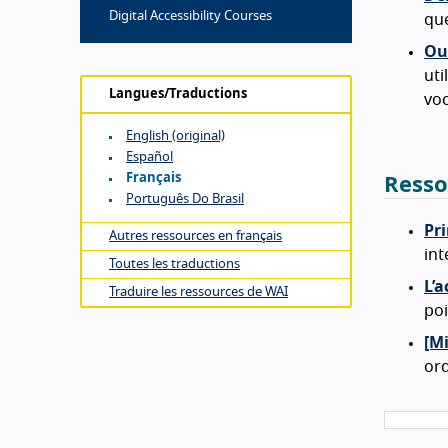
Digital Accessibility Courses
que
Ou
uti
Langues/Traductions
voc
English (original)
Español
Français
Resso
Português Do Brasil
Pri
Autres ressources en français
int
Toutes les traductions
L’a
Traduire les ressources de WAI
poi
[M
ord