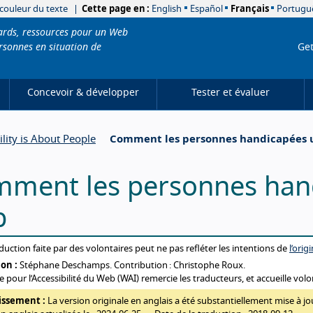
 couleur du texte
Cette page en :
English
Español
Français
Portuguê
dards, ressources pour un Web
rsonnes en situation de
Get
Concevoir & développer
Tester et évaluer
ility is About People
Comment les personnes handicapées u
ment les personnes handi
b
t this translation
duction faite par des volontaires peut ne pas refléter les intentions de
l’orig
on :
Stéphane Deschamps. Contribution : Christophe Roux.
ive pour l’Accessibilité du Web (WAI) remercie les traducteurs, et accueille vol
issement :
La version originale en anglais a été substantiellement mise à j