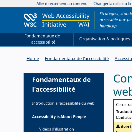
Aller directement au contenu
Changer la taille ou la
Stratégies, stan
accessible aux pe
handicap.
Fondamentaux de
Organisation & politiques
l'accessibilité
Home
Fondamentaux de l'accessibilité
Accessib
Com
Fondamentaux de
l'accessibilité
we
Introduction à l'accessibilité du web
Abou
Cette tra
Traducti
Accessibility is About People
L’Initiat
Avert
Vidéos d'illustration