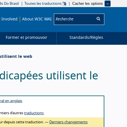
Cacher les options
s Do Brasil
Toutes les traductions
Recherche:
 Involved
About W3C WAI
Former et promouvoir
Standards/
Règles
tilisent le web
capées utilisent le
inal en anglais
.
ontiers d’autres
traductions
.
our depuis cette traduction. —
Derniers changements