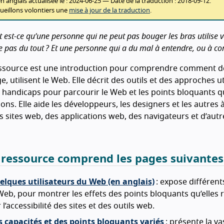
n anglais actualisée le :
2024-06-25
— Date de la traduction :
2018-09-12
.
ueillons volontiers une
mise à jour de la traduction
.
duction
st-ce qu’une personne qui ne peut pas bouger les bras utilise v
e pas du tout ? Et une personne qui a du mal à entendre, ou à c
essource est une introduction pour comprendre comment de
’âge, utilisent le Web. Elle décrit des outils et des approches
 handicaps pour parcourir le Web et les points bloquants q
ons. Elle aide les développeurs, les designers et les autre
s sites web, des applications web, des navigateurs et d’autr
 ressource comprend les pages suivantes
elques utilisateurs du Web (en anglais)
: expose différent
Web, pour montrer les effets des points bloquants qu’elles r
 l’accessibilité des sites et des outils web.
 capacités et des points bloquants variés
: présente la va