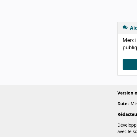
Ai
Merci 
publi
Version e
Date :
Mis
Rédacteur
Développ
avec le s