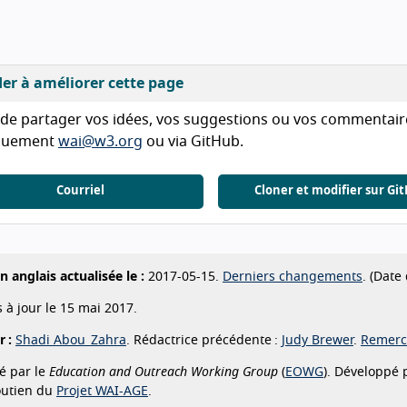
der à améliorer cette page
de partager vos idées, vos suggestions ou vos commentaires 
quement
wai@w3.org
ou via GitHub.
Courriel
Cloner et modifier sur Gi
n anglais actualisée le :
2017-05-15.
Derniers changements
. (Date
 à jour le 15 mai 2017.
 :
Shadi Abou_Zahra
. Rédactrice précédente :
Judy Brewer
.
Remerc
é par le
Education and Outreach Working Group
(
EOWG
). Développé
outien du
Projet WAI-AGE
.