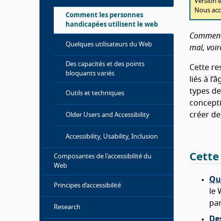
Version e
Nous acc
Comment les personnes
handicapées utilisent le web
Intro
Comment e
Quelques utilisateurs du Web
mal, voir
Des capacités et des points
Cette r
bloquants variés
liés à l
types de
Outils et techniques
concepti
créer de
Older Users and Accessibility
Accessibility, Usability, Inclusion
Cette
Composantes de l'accessibilité du
Web
Qu
Principes d’accessibilité
le 
par
Research
Des