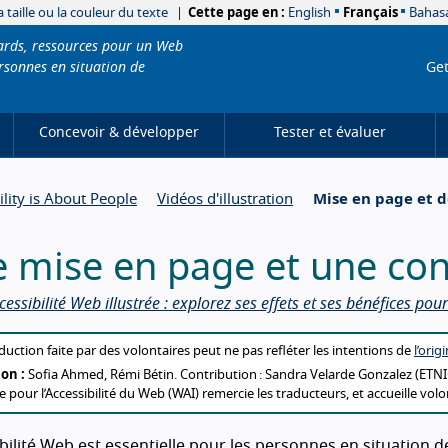
 taille ou la couleur du texte
Cette page en :
English
Français
Bahas
dards, ressources pour un Web
rsonnes en situation de
Get
Concevoir & développer
Tester et évaluer
ility is About People
Vidéos d'illustration
Mise en page et d
 mise en page et une con
ccessibilité Web illustrée : explorez ses effets et ses bénéfices pou
t this translation
duction faite par des volontaires peut ne pas refléter les intentions de
l’orig
on :
Sofia Ahmed, Rémi Bétin. Contribution : Sandra Velarde Gonzalez (ETNI
ive pour l’Accessibilité du Web (WAI) remercie les traducteurs, et accueille vol
ibilité Web est essentielle pour les personnes en situation d