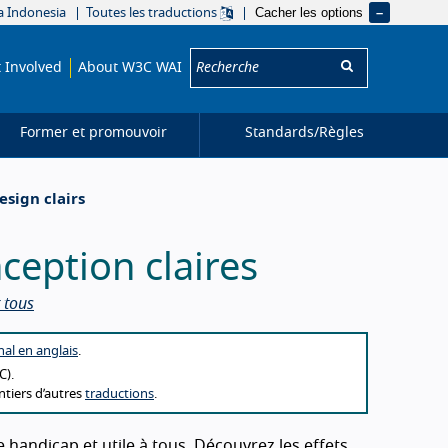
Cacher les options
a Indonesia
Toutes les traductions
Recherche:
 Involved
About W3C WAI
Former et promouvoir
Standards/
Règles
esign clairs
ception claires
r tous
inal en anglais
.
C).
ontiers d’autres
traductions
.
e handicap et utile à tous. Découvrez les effets