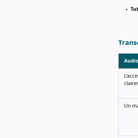
Tut
Trans
Audi
L’acce
claire
Un ma