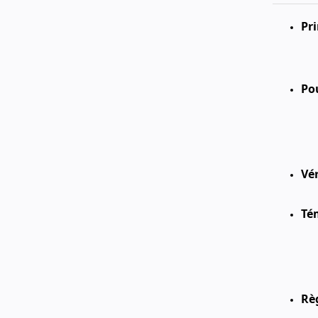
Pri
Po
Vér
Té
Règ