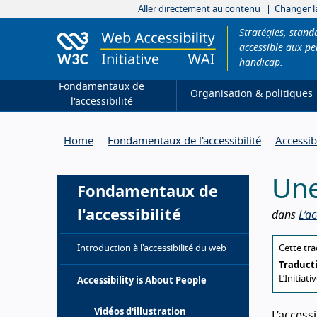
Aller directement au contenu
Changer la
Stratégies, stan
accessible aux pe
handicap.
Fondamentaux de
Organisation & politiques
l'accessibilité
Home
Fondamentaux de l'accessibilité
Accessib
Une
Fondamentaux de
l'accessibilité
dans
L’a
Abou
Introduction à l'accessibilité du web
Cette tra
Traducti
L’Initiat
Accessibility is About People
Vidéos d'illustration
L’access