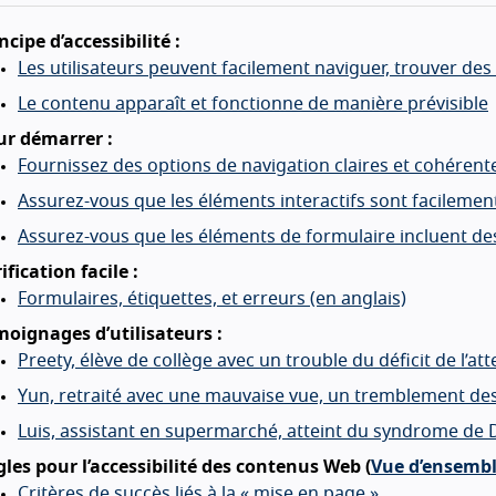
ncipe d’accessibilité :
Les utilisateurs peuvent facilement naviguer, trouver des
Le contenu apparaît et fonctionne de manière prévisible
ur démarrer :
Fournissez des options de navigation claires et cohérent
Assurez-vous que les éléments interactifs sont facilement
Assurez-vous que les éléments de formulaire incluent de
ification facile :
Formulaires, étiquettes, et erreurs (en anglais)
moignages d’utilisateurs :
Preety, élève de collège avec un trouble du déficit de l’at
Yun, retraité avec une mauvaise vue, un tremblement de
Luis, assistant en supermarché, atteint du syndrome de
les pour l’accessibilité des contenus Web (
Vue d’ensemb
Critères de succès liés à la « mise en page »