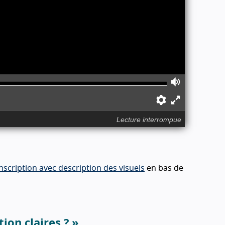
Volume
Préférences
Activer
le
Lecture interrompue
mode
plein
écran
nscription avec description des visuels
en bas de
ion claires ? »