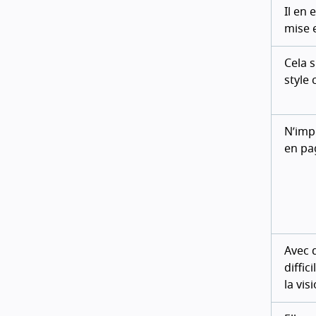
Il en
mise e
Cela s
style 
N’imp
en pa
Avec 
diffic
la vis