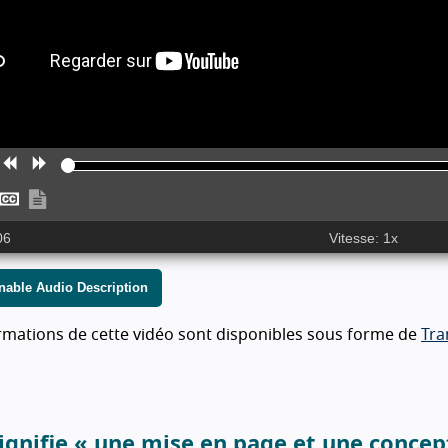
ure
edémarrer
Reculer
Avancer
lus
Sous-
Afficher
ement
apidement
titres
la
06
Vitesse: 1x
transcription
nable Audio Description
rmations de cette vidéo sont disponibles sous forme de
Tra
ignifie « une mise en page et une concept