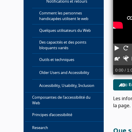
Notifications et retours
Comment les personnes
handicapées utilisent le web
Quelques utilisateurs du Web
Des capacités et des points
Lect
R
bloquants variés
Plus
P
Outils et techniques
lent
r
0:00
/ 1:
Older Users and Accessibility
E
Accessibility, Usability, Inclusion
Composantes de l'accessibilité du
Les info
Web
la page.
Principes d’accessibilité
Research
Que s