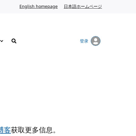
English homepage
英文
日本語ホームページ
日语
登录
搜索
 博客
获取更多信息。