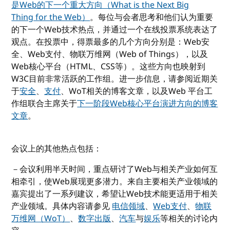
是Web的下一个重大方向（What is the Next Big
Thing for the Web）
。每位与会者思考和他们认为重要
的下一个Web技术热点，并通过一个在线投票系统表达了
观点。在投票中，得票最多的几个方向分别是：Web安
全、Web支付、物联万维网（Web of Things），以及
Web核心平台（HTML、CSS等）。这些方向也映射到
W3C目前非常活跃的工作组。进一步信息，请参阅近期关
于
安全
、
支付
、WoT相关的博客文章，以及Web 平台工
作组联合主席关于
下一阶段Web核心平台演进方向的博客
文章
。
会议上的其他热点包括：
－会议利用半天时间，重点研讨了Web与相关产业如何互
相牵引，使Web展现更多潜力。来自主要相关产业领域的
嘉宾提出了一系列建议，希望让Web技术能更适用于相关
产业领域。具体内容请参见
电信领域
、
Web支付
、
物联
万维网（WoT）
、
数字出版
、
汽车
与
娱乐
等相关的讨论内