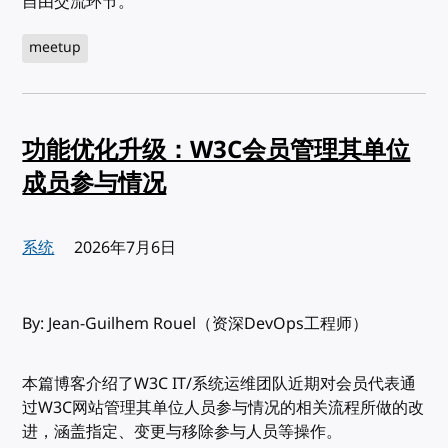
自由交流环节。
meetup
功能优化升级：W3C会员管理其单位
成员参与情况
系统
发布:
2026年7月6日
By: Jean-Guilhem Rouel（资深DevOps工程师）
本篇博客介绍了W3C IT/系统运维团队近期对会员代表通
过W3C网站管理其单位人员参与情况的相关流程所做的改
进，涵盖指定、变更与移除参与人员等操作。