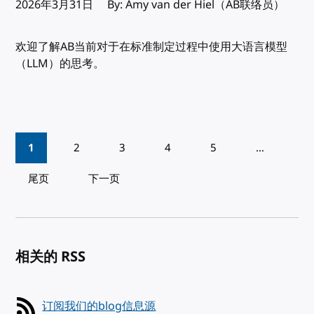
发布:
2026年3月31日
By: Amy van der Hiel（AB联络员）
欢迎了解AB当前对于在标准制定过程中使用大语言模型
（LLM）的思考。
Pagination
1
2
3
4
5
…
尾页
下一页
相关的 RSS
订阅我们的blog信息源