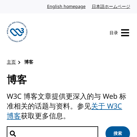
转到内容
English homepage
英文
日本語ホームページ
日
目录
访问 W3C 主页
主页
博客
博客
W3C 博客文章提供更深入的与 Web 标
准相关的话题与资料。参见
关于 W3C
博客
获取更多信息。
搜索文章
搜索