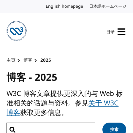
转到内容
English homepage
英文
日本語ホームページ
日
目录
访问 W3C 主页
主页
博客
2025
博客 - 2025
W3C 博客文章提供更深入的与 Web 标
准相关的话题与资料。参见
关于 W3C
博客
获取更多信息。
搜索文章
搜索