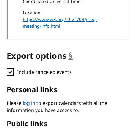
Coordinated Universal Time
Location:
https://www.w3.org/2021/04/jlreq-
meeting-info.html
Export options
§
anchor
Include canceled events
Personal links
Please
log in
to export calendars with all the
information you have access to.
Public links