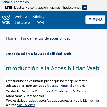
Saltar al Contenido
Mostrar Personalización, Idiomas, Traducciones
MENÚ
Home
Fundamentos de accesibilidad
Introducción a la Accesibilidad Web
Introducción a la Accesibilidad Web
About this translation
Esta traducción voluntaria puede que no refleje de forma
adecuada las intenciones de la
versión original en inglés
.
Traductor/a:
Jorge Rumoroso
. Colaborador/a: Carlos
Muncharaz, Vicent Sanchis.
WAI les da las gracias a estos/as traductores/as y da la bienvenida
a otras
traducciones
.