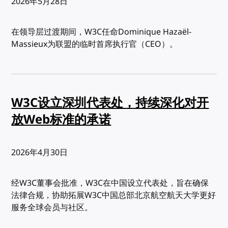
发布:
2026年5月28日
在领导层过渡期间，W3C任命Dominique Hazaël-
Massieux为联盟的临时首席执行官（CEO）。
W3C设立深圳代表处，持续深化对开
放Web标准的承诺
发布:
2026年4月30日
经W3C董事会批准，W3C在中国设立代表处，旨在确保
法律合规，协助拓展W3C中国总部北京航空航天大学更好
服务全球会员与社区。