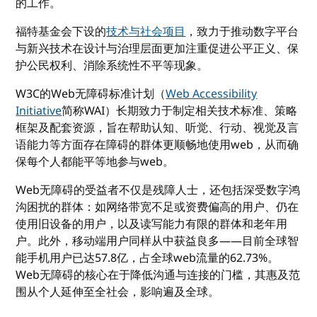
的工作。
福特基金会下设的
技术与社会项目
，致力于推动数字平台
与新兴技术在设计与治理层面更加注重促进公平正义、保
护公民权利、消除系统性不平等现象。
W3C的Web无障碍标准计划（
Web Accessibility
Initiative
简称WAI）长期致力于制定相关技术标准、策略
框架及配套资源，旨在帮助认知、听觉、行动、视觉及言
语能力等方面存在障碍的群体更顺畅地使用web，从而确
保每个人都能平等地参与web。
Web无障碍的受益者不仅是残障人士，还包括深受数字鸿
沟困扰的群体：如网络带宽不足或资费偏高的用户、仍在
使用旧设备的用户，以及读写能力有限的群体和老年用
户。此外，移动端用户同样从中获益良多——目前全球智
能手机用户已达57.8亿，占全球web流量的62.73%。
Web无障碍的核心在于降低沟通与连接的门槛，其惠及范
围从个人延伸至全社会，影响遍及全球。