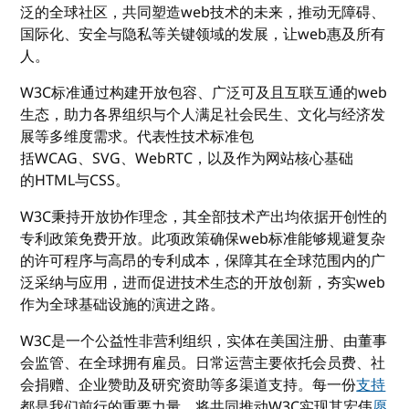
泛的全球社区，共同塑造
web
技术的未来，推动无障碍、
国际化、安全与隐私等关键领域的发展，让web惠及所有
人。
W3C
标准通过构建开放包容、广泛可及且互联互通的
web
生态，助力各界组织与个人满足社会民生、文化与经济发
展等多维度需求。代表性技术标准包
括
WCAG
、
SVG
、
WebRTC
，以及作为网站核心基础
的
HTML
与
CSS
。
W3C秉持开放协作理念，其全部技术产出均依据开创性的
专利政策免费开放。此项政策确保
web
标准能够规避复杂
的许可程序与高昂的专利成本，保障其在全球范围内的广
泛采纳与应用，进而促进技术生态的开放创新，夯实
web
作为全球基础设施的演进之路。
W3C
是一个公益性非营利组织，实体在美国注册、由董事
会监管、在全球拥有雇员。日常运营主要依托会员费、社
会捐赠、企业赞助及研究资助等多渠道支持。每一份
支持
都是我们前行的重要力量，将共同推动W3C实现其宏伟
愿