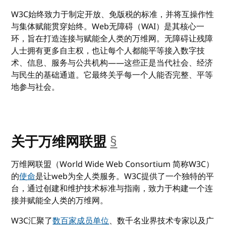
W3C始终致力于制定开放、免版税的标准，并将互操作性
与集体赋能贯穿始终。Web无障碍（WAI）是其核心一
环，旨在打造连接与赋能全人类的万维网。无障碍让残障
人士拥有更多自主权，也让每个人都能平等接入数字技
术、信息、服务与公共机构——这些正是当代社会、经济
与民生的基础通道。它最终关乎每一个人能否完整、平等
地参与社会。
关于万维网联盟
§
__anchor
万维网联盟（
World Wide Web Consortium
简称
W3C
）
的
使命
是让
web
为全人类服务。
W3C
提供了一个独特的平
台，通过创建和维护技术标准与指南，致力于构建一个连
接并赋能全人类的万维网。
W3C
汇聚了
数百家成员单位
、数千名业界技术专家以及广