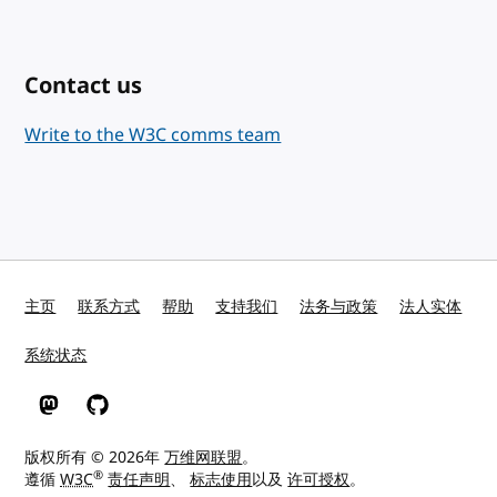
Contact us
Write to the W3C comms team
主页
联系方式
帮助
支持我们
法务与政策
法人实体
系统状态
W3C 在 Mastodon
W3C 在 GitHub
版权所有 © 2026年
万维网联盟
。
®
遵循
W3C
责任声明
、
标志使用
以及
许可授权
。