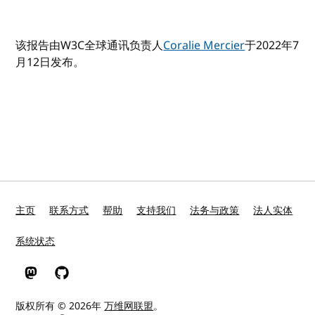
该报告由W3C全球通讯负责人
Coralie Mercier
于2022年7
月12日发布。
主页
联系方式
帮助
支持我们
法务与政策
法人实体
系统状态
W3C 在 Mastodon
W3C 在 GitHub
版权所有 © 2026年
万维网联盟
。