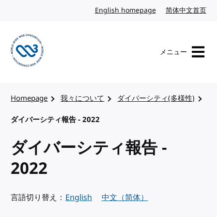
コンテンツへスキップ
English homepage
英語
简体中文首页
中
メニュー
W3Cのホームページを訪れる
Homepage
我々について
ダイバーシティ(多様性)
ダイバーシティ報告 - 2022
ダイバーシティ報告 -
2022
言語切り替え：
English
中文（简体）