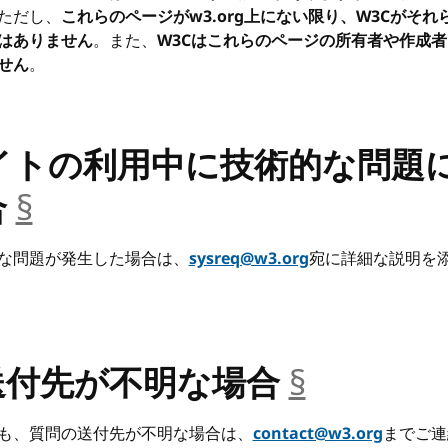
ただし、
これらのページがw3.org上にない限り、W3Cがそれ
はありません
。また、
W3Cはこれらのページの所有者や作成
せん
。
サイトの利用中に技術的な問題
合
§
__anchor
な問題が発生した場合は、
sysreq@w3.org
宛に詳細な説明を
送付先が不明な場合
§
__anchor
も、質問の送付先が不明な場合は、
contact@w3.org
までご連