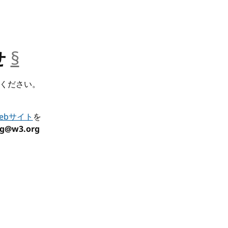
せ
§
__anchor
ください。
ebサイト
を
ng@w3.org