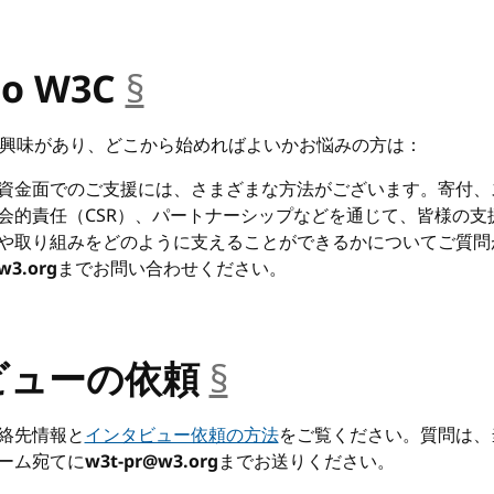
to W3C
§
__anchor
興味があり、どこから始めればよいかお悩みの方は：
資金面でのご支援には、さまざまな方法がございます。寄付、
会的責任（CSR）、パートナーシップなどを通じて、皆様の支
や取り組みをどのように支えることができるかについてご質問
w3.org
までお問い合わせください。
ビューの依頼
§
__anchor
絡先情報と
インタビュー依頼の方法
をご覧ください。質問は、
ーム宛てに
w3t-pr@w3.org
までお送りください。