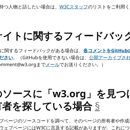
持つ人物と話したい場合は、
W3Cスタッフ
のリストをご利用く
サイトに関するフィードバッ
トに関するフィードバックがある場合は、
各コメントをGitHu
ださい
。（GitHubを使用できない場合は、
公開アーカイブさ
comment@w3.orgまで
メール
でお送りください。）
ソースに「w3.org」を見つ
有者を探している場合
§
__anc
ブページのソースコードを調べて、そのページの所有者や作成
ウェブページにはW3Cに言及する記載がありますが、これにつ