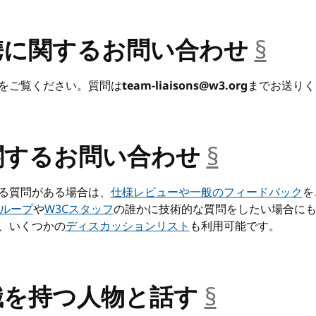
携に関するお問い合わせ
§
__a
をご覧ください。質問は
team-liaisons@w3.org
までお送りく
関するお問い合わせ
§
__ancho
る質問がある場合は、
仕様レビューや一般のフィードバック
を
グループ
や
W3Cスタッフ
の誰かに技術的な質問をしたい場合に
、いくつかの
ディスカッションリスト
も利用可能です。
識を持つ人物と話す
§
__ancho