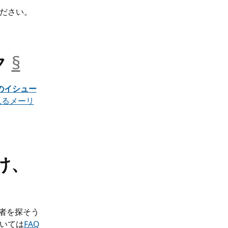
ださい。
ク
§
__anchor
bのイシュー
れるメーリ
け、
hor
者を探そう
いては
FAQ