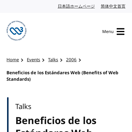
Skip to content
日本語ホームページ
Japanese website
简体中文首页
Chi
Menu
Visit the W3C homepage
Home
Events
Talks
2006
Beneficios de los Estándares Web (Benefits of Web
Standards)
Talks
Beneficios de los