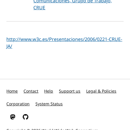
Comunicaciones, Grupo de Trabajo,
CRUE
http://www.w3c.es/Presentaciones/2006/0221-CRUE-
JA/
Home
Contact
Help
Support us
Legal & Policies
Corporation
System Status
W3C on Mastodon
W3C on GitHub