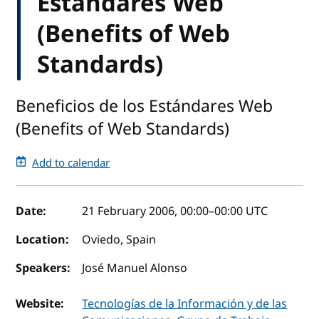
Estándares Web
(Benefits of Web
Standards)
Beneficios de los Estándares Web
(Benefits of Web Standards)
Add to calendar
Event details
Date:
21 February 2006, 00:00
–
00:00
UTC
Location:
Oviedo, Spain
Speakers:
José Manuel Alonso
Website:
Tecnologías de la Información y de las