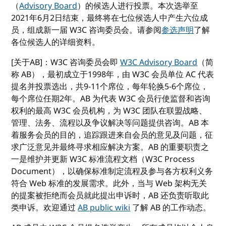
（
Advisory Board
）的候选人进行投票。本次选举至
2021年6月2日结束，最终将在七位候选人中产生六位成
员，组成新一届 W3C 咨询委员会。请参阅
参选声明
了解
各位候选人的详细资料。
[关于AB]：W3C 咨询委员会即
W3C Advisory Board
（简
称 AB），最初成立于1998年，由 W3C 会员单位 AC 代表
提名并投票选出，共9-11个席位，每年轮换5-6个席位，
每个席位任期2年。AB 为代表 W3C 会员行使监督和咨询
权利的最高 W3C 会员机构，为 W3C 团队在联盟战略、
管理、法务、流程以及争议解决等问题提供咨询。AB 本
着服务会员的目的，追踪跟进来自会员的意见及问题，征
求广泛意见并最终寻求相应解决方案。AB 的重要职责之
一是维护并更新 W3C 标准流程文档（W3C Process
Document），以确保标准制定流程及参与各方权利义务
符合 Web 标准的发展需求。此外，当与 Web 架构无关
的提案被拒绝而会员就此提出申诉时，AB 还负责听取此
类申诉。欢迎通过
AB public wiki
了解 AB 的工作动态。