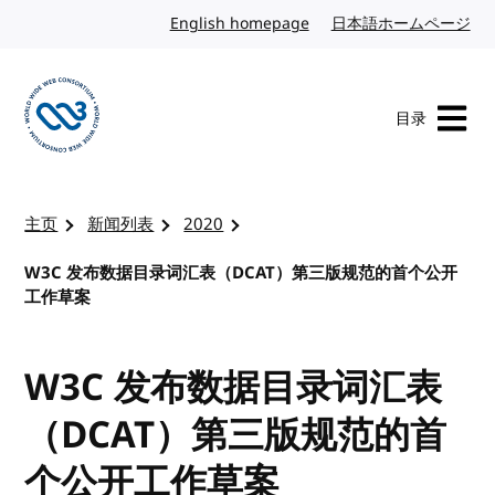
转到内容
English homepage
英文
日本語ホームページ
日
目录
访问 W3C 主页
主页
新闻列表
2020
W3C 发布数据目录词汇表（DCAT）第三版规范的首个公开
工作草案
W3C 发布数据目录词汇表
（DCAT）第三版规范的首
个公开工作草案