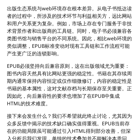
出版生态系统与web环境存在根本差异。从电子书抵达读
者的过程中，所涉及的技术环节与利益相关方，远比网站
和用户关系更为复杂。例如，市场上存在专门服务于非技
术背景作者和出版商的工具链。同时，电子书必须兼容各
类图书馆与销售平台的不同系统。因此，相比web环境的
类似调整，EPUB标准变动对现有工具链和工作流程可能
产生更广泛的连锁影响。
EPUB必须坚持向后兼容原则，这在出版领域尤为重要：
图书内容天然具有比网站更强的稳定性。书籍在其存续周
期内通常保持内容恒定或仅作细微修订，内容的稳定性是
书籍的基本属性，这对文献存档与长期保存至关重要。正
因如此，向后兼容性的要求也增加了在EPUB中集成
HTML的技术难度。
接下来会发生什么？我们不希望就此终止讨论，尤其因为
众多反馈中揭示的技术缺口确实值得重视。EPUB当前存
在的功能局限虽可能通过引入HTML得到部分改善，但深
入分析后我们发现，单纯的技术叠加并不能解决本质问