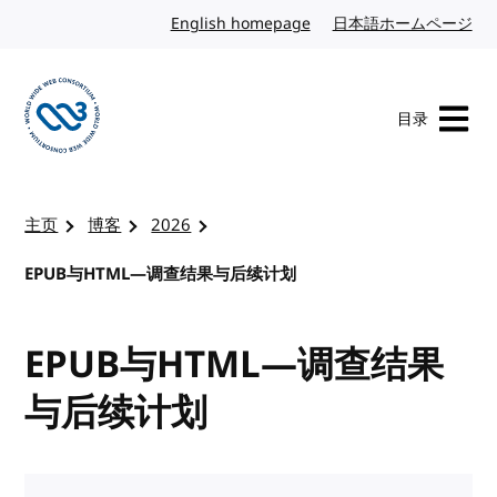
转到内容
English homepage
英文
日本語ホームページ
日
目录
访问 W3C 主页
主页
博客
2026
EPUB与HTML—调查结果与后续计划
EPUB与HTML—调查结果
与后续计划