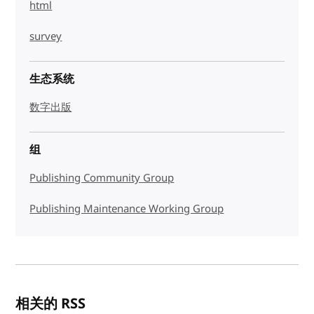
html
survey
生态系统
数字出版
组
Publishing Community Group
Publishing Maintenance Working Group
相关的 RSS