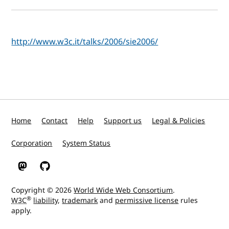
http://www.w3c.it/talks/2006/sie2006/
Home
Contact
Help
Support us
Legal & Policies
Corporation
System Status
W3C on Mastodon
W3C on GitHub
Copyright © 2026
World Wide Web Consortium
.
®
W3C
liability
,
trademark
and
permissive license
rules
apply.