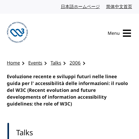
Skip to content
日本語ホームページ
Japanese website
简体中文首页
Chi
Menu
Visit the W3C homepage
Home
Events
Talks
2006
Evoluzione recente e sviluppi futuri nelle linee
guida per l' accessibilità delle informazioni: il ruolo
del W3C (Recent evolution and future
developments of information accessibility
guidelines: the role of W3C)
Talks