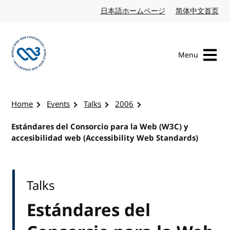
Skip to content
日本語ホームページ
Japanese website
简体中文首页
Chi
Menu
Visit the W3C homepage
Home
Events
Talks
2006
Estándares del Consorcio para la Web (W3C) y
accesibilidad web (Accessibility Web Standards)
Talks
Estándares del