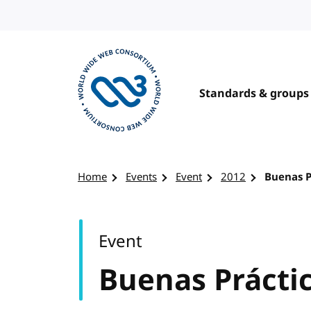
Skip to content
Standards & groups
Visit the W3C homepage
Home
Events
Event
2012
Buenas P
Event
Buenas Prácti