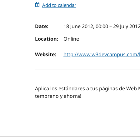
Add to calendar
Event details
Date:
18 June 2012, 00:00
–
29 July 2012
Location:
Online
Website:
http://www.w3devcampus.com/b
Aplica los estándares a tus páginas de Web M
temprano y ahorra!