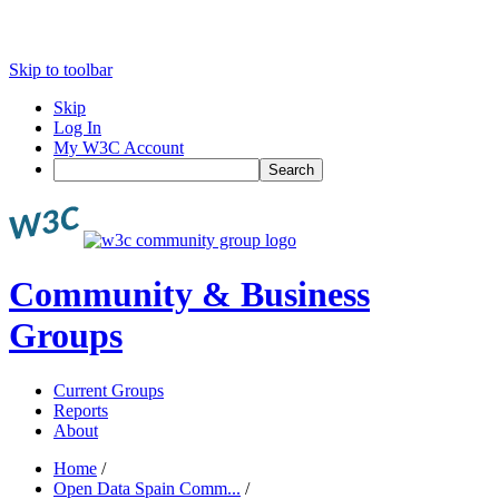
Skip to toolbar
Skip
Log In
My W3C Account
Search
Community & Business
Groups
Current Groups
Reports
About
Home
/
Open Data Spain Comm...
/