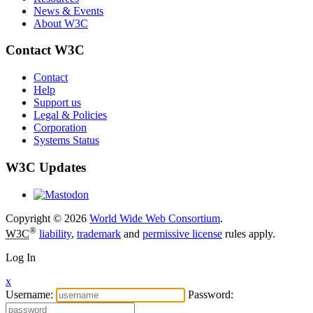
News & Events
About W3C
Contact W3C
Contact
Help
Support us
Legal & Policies
Corporation
Systems Status
W3C Updates
Copyright © 2026
World Wide Web Consortium
.
®
W3C
liability
,
trademark
and
permissive license
rules apply.
Log In
x
Username:
Password: